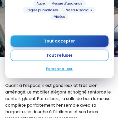
Autre
Mesure d'audience
Régies publicitaires
Réseaux sociaux
Vidéos
Tout accepter
Tout refuser
La suite d’angle du Marriott Nagasaki et ses espaces
Personnaliser
de vie élégants
Quant à l’espace, il est généreux et très bien
aménagé. Le mobilier élégant et soigné renforce le
confort global. Par ailleurs, la salle de bain luxueuse
complète parfaitement l’ensemble avec sa
baignoire, sa douche à l’italienne et ses baies