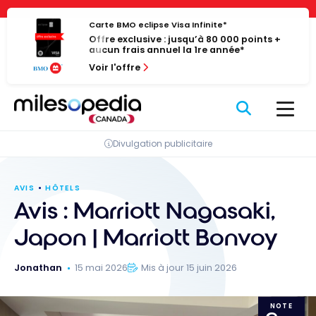
Passer
Panneau de gestion des cookies
au
Carte BMO eclipse Visa Infinite*
Offre exclusive : jusqu’à 80 000 points +
contenu
aucun frais annuel la 1re année*
Voir l'offre
Divulgation publicitaire
AVIS
HÔTELS
Avis : Marriott Nagasaki,
Japon | Marriott Bonvoy
Jonathan
15 mai 2026
Mis à jour 15 juin 2026
NOTE