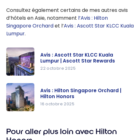
Consultez également certains de mes autres avis
d’hôtels en Asie, notamment
l’Avis : Hilton
Singapore Orchard
et l’
Avis : Ascott Star KLCC Kuala
Lumpur
.
Avis : Ascott Star KLCC Kuala
Lumpur | Ascott Star Rewards
22 octobre 2025
Avis :
Ascott Star
Avis : Hilton Singapore Orchard |
KLCC Kuala
Hilton Honors
Lumpur |
16 octobre 2025
Ascott Star
Avis : Hilton
Rewards
Singapore
Pour aller plus loin avec Hilton
Orchard |
Hilton