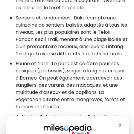
mène à l’entrée du parc, inaugurant l’aventure
au cœur de la forêt tropicale.
Sentiers et randonnées : Bako compte une
quinzaine de sentiers balisés, adaptés à tous les
niveaux. Les plus populaires sont le Telok
Pandan Kecil Trail, menant à une plage isolée et
à un promontoire rocheux, ainsi que le Lintang
Trail, qui traverse différents habitats naturels.
Faune et flore : Le parc est célèbre pour ses
nasiques (proboscis), singes à long nez uniques
à Bornéo. On peut également apercevoir des
sangliers, des varans, des macaques, et une
multitude d’oiseaux et de papillons. La
végétation alterne entre mangroves, forêts et
falaises rocheuses.
Activités : Outre la randonnée, Bako offre des
plages sauvages pour la baignade, des
X
Masq
excursions guidées pour observer les animaux