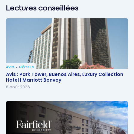
Lectures conseillées
AVIS
HÔTELS
Avis : Park Tower, Buenos Aires, Luxury Collection
Avis : Park Tower, Buenos Aires, Luxury Collection
Hotel | Marriott Bonvoy
Hotel | Marriott Bonvoy
8 août 2026