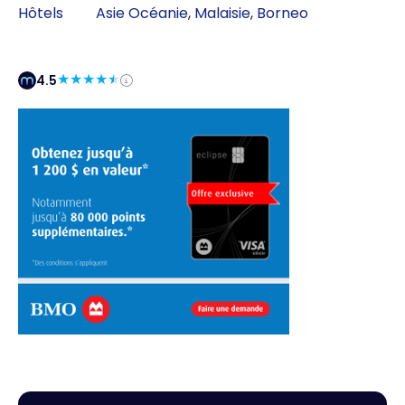
Hôtels
Asie Océanie
,
Malaisie
,
Borneo
4.5