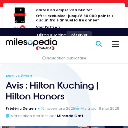
Passer
Panneau de gestion des cookies
au
Carte BMO eclipse Visa Infinite*
Offre exclusive : jusqu’à 80 000 points +
contenu
aucun frais annuel la 1re année*
Voir l'offre
Hilton Kuching
Réserver
Divulgation publicitaire
AVIS
HÔTELS
Avis : Hilton Kuching |
Hilton Honors
Frédéric Deluen
16 novembre 2025
Mis à jour 6 mai 2026
Vérification des faits par
Miranda Gatti