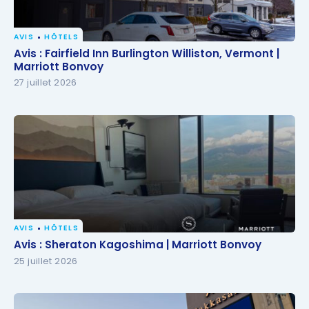
AVIS
HÔTELS
Avis : Fairfield Inn Burlington Williston, Vermont |
Avis : Fairfield Inn Burlington Williston, Vermont |
Marriott Bonvoy
Marriott Bonvoy
27 juillet 2026
AVIS
HÔTELS
Avis : Sheraton Kagoshima | Marriott Bonvoy
Avis : Sheraton Kagoshima | Marriott Bonvoy
25 juillet 2026