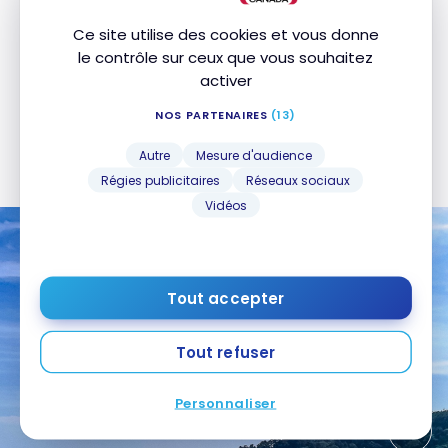
nocturnes, et des points de vue spectaculaires
Ce site utilise des cookies et vous donne
pour les amateurs de photographie.
le contrôle sur ceux que vous souhaitez
activer
Pour profiter pleinement du parc, il est conseillé de
réserver une excursion avec un guide local qui
NOS PARTENAIRES
(13)
connait parfaitement le parc et les habitudes des
Autre
Mesure d'audience
animaux.
Régies publicitaires
Réseaux sociaux
Vidéos
Tout accepter
Tout refuser
Personnaliser