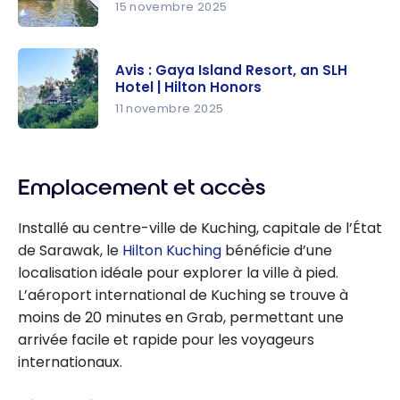
15 novembre 2025
Avis :
Tanjong
Avis : Gaya Island Resort, an SLH
Jara
Hotel | Hilton Honors
Resort, an
11 novembre 2025
SLH Hotel |
Avis : Gaya
Hilton
Island
honors
Emplacement et accès
Resort, an
SLH Hotel |
Installé au centre-ville de Kuching, capitale de l’État
Hilton
de Sarawak, le
Hilton Kuching
bénéficie d’une
Honors
localisation idéale pour explorer la ville à pied.
L’aéroport international de Kuching se trouve à
moins de 20 minutes en Grab, permettant une
arrivée facile et rapide pour les voyageurs
internationaux.