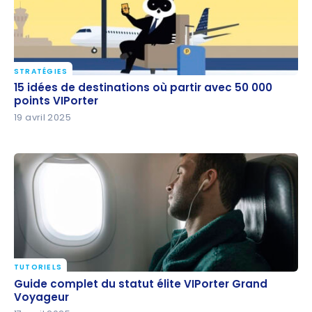
STRATÉGIES
15 idées de destinations où partir avec 50 000
15 idées de destinations où partir avec 50 000
points VIPorter
points VIPorter
19 avril 2025
TUTORIELS
Guide complet du statut élite VIPorter Grand
Guide complet du statut élite VIPorter Grand
Voyageur
Voyageur