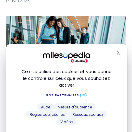
17 avril 2025
X
Masq
ACTUALITÉS
Guide complet de la Passe pour compagnon Porter
Guide complet de la Passe pour compagnon
Ce site utilise des cookies et vous donne
Porter
le contrôle sur ceux que vous souhaitez
12 avril 2025
activer
NOS PARTENAIRES
(13)
Autre
Mesure d'audience
Régies publicitaires
Réseaux sociaux
Vidéos