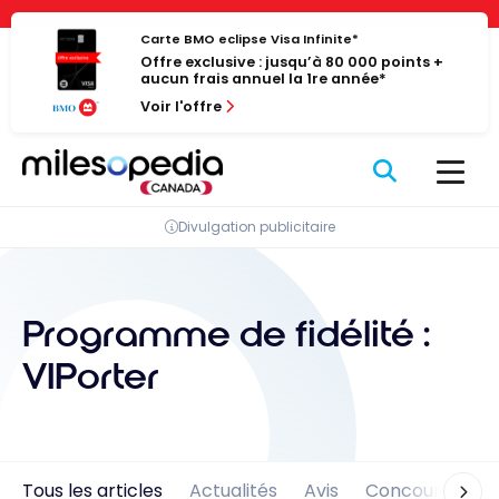
Passer
Panneau de gestion des cookies
au
Carte BMO eclipse Visa Infinite*
Offre exclusive : jusqu’à 80 000 points +
contenu
aucun frais annuel la 1re année*
Voir l'offre
Divulgation publicitaire
Programme de fidélité :
VIPorter
Tous les articles
Actualités
Avis
Concours
En