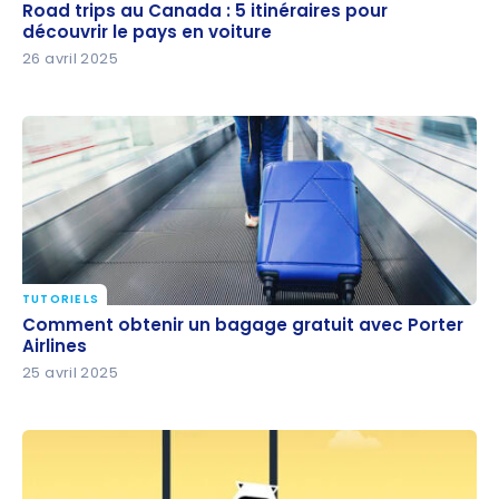
Road trips au Canada : 5 itinéraires pour découvrir
Road trips au Canada : 5 itinéraires pour
le pays en voiture
découvrir le pays en voiture
26 avril 2025
TUTORIELS
Comment obtenir un bagage gratuit avec Porter
Comment obtenir un bagage gratuit avec Porter
Airlines
Airlines
25 avril 2025