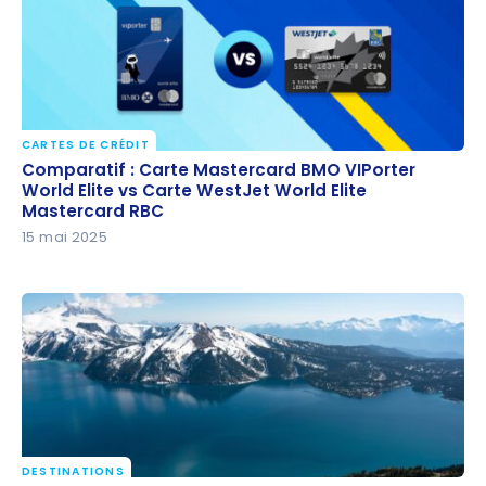
CARTES DE CRÉDIT
Comparatif : Carte Mastercard BMO VIPorter World
Comparatif : Carte Mastercard BMO VIPorter
Elite vs Carte WestJet World Elite Mastercard RBC
World Elite vs Carte WestJet World Elite
Mastercard RBC
15 mai 2025
DESTINATIONS