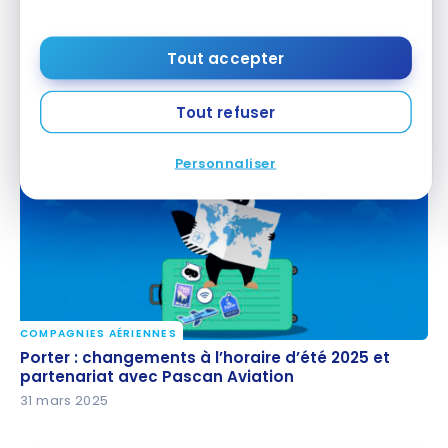
TUTORIELS
Tout accepter
VIPorter : Tutoriel pour réserver un billet d’avion
VIPorter : Tutoriel pour réserver un billet d’avion
avec les points
avec les points
Tout refuser
6 avril 2025
Personnaliser
COMPAGNIES AÉRIENNES
Porter : changements à l’horaire d’été 2025 et
Porter : changements à l’horaire d’été 2025 et
partenariat avec Pascan Aviation
partenariat avec Pascan Aviation
31 mars 2025