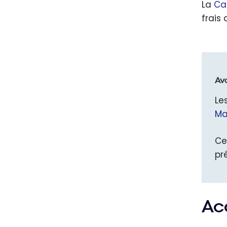
La
Ca
frais 
Av
Le
Ma
Ce
pr
Ac