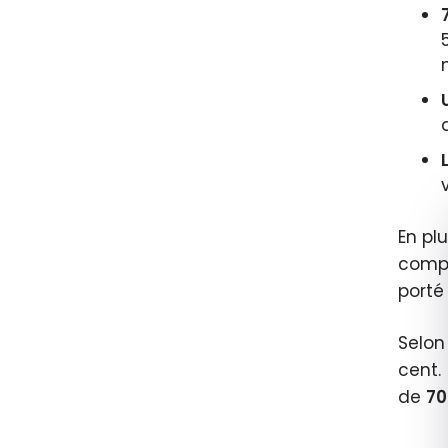
En pl
compa
porté
Selon
cent.
de
70