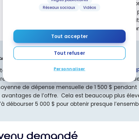
Selo
Réseaux sociaux
Vidéos
par 
peti
appr
Tout accepter
Tout refuser
antage: Carte Mastercard BMO VIPorter World Elite
Personnaliser
 termes de valeur, c’est la
Carte Mastercard BMO VIPo
fre de bienvenue! Cependant, il vous faudra faire d
oyenne de dépense mensuelle de 1 500 $ pendant un 
s avantages de l’offre.
Cela
est beaucoup plus éle
’à
débourser
5 000 $
pour obtenir presque
l’ensemb
venu demandé