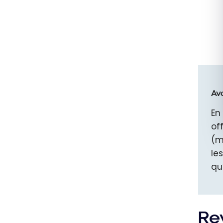
Av
En
of
(m
le
qu
Re