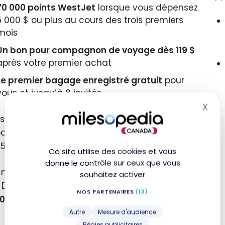
70 000 points WestJet
lorsque vous dépensez
5 000 $ ou plus au cours des trois premiers
mois
Un bon pour compagnon de voyage dès 119 $
après votre premier achat
Le premier bagage enregistré gratuit
pour
vous et jusqu’à 8 invités
X
Mas
us, obtenez chaque année un bon pour
gnon pour un vol aller-retour, après avoir
 5 000 $ de dépenses sur la carte.
Ce site utilise des cookies et vous
donne le contrôle sur ceux que vous
 notre évaluation, un point WestJet vaut 1
souhaitez activer
 Donc, cette offre de bienvenue a une valeur
NOS PARTENAIRES
(13)
0 $.
Autre
Mesure d'audience
Régies publicitaires