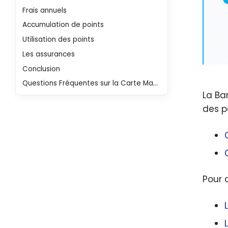
Frais annuels
Accumulation de points
Utilisation des points
Les assurances
Conclusion
Questions Fréquentes sur la Carte Mastercard BMO VIPorter World Elite et la Carte WestJet World Elite Mastercard RBC
La B
des p
Pour c