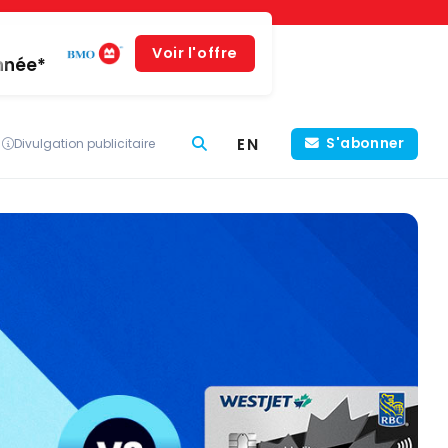
Voir l'offre
année*
EN
S'abonner
Divulgation publicitaire