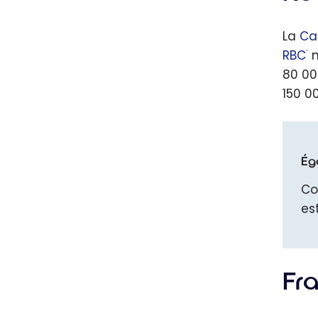
La
Ca
RBC
n
®
80 00
150 00
Éga
Co
es
Fra