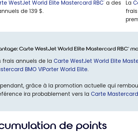
rte WestJet World Elite Mastercard RBC
a des
La
C
®
annuels de 139 $.
frai
prem
antage: Carte WestJet World Elite Mastercard RBC
ma
®
s frais annuels de la
Carte WestJet World Elite Mast
stercard BMO VIPorter World Elite
.
pendant, grâce à la promotion actuelle qui rembours
éférence ira probablement vers la
Carte Mastercard 
cumulation de points