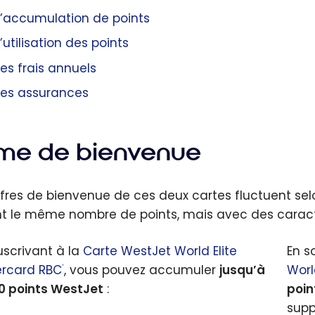
L’accumulation de points
L’utilisation des points
Les frais annuels
Les assurances
ime de bienvenue
ffres de bienvenue de ces deux cartes fluctuent sel
nt le même nombre de points, mais avec des caracté
uscrivant à la
Carte WestJet World Elite
En s
rcard RBC
, vous pouvez accumuler
jusqu’à
Worl
®
0 points WestJet
:
poin
supp