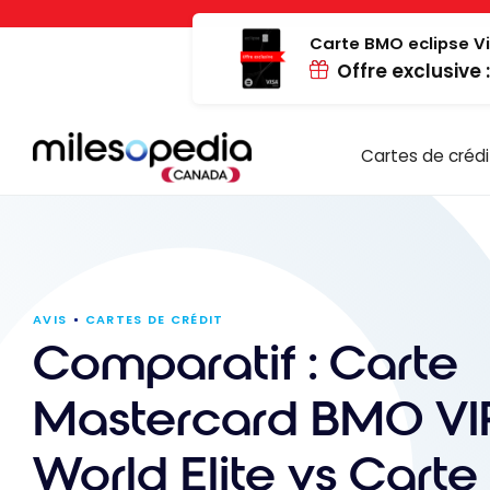
Passer
Panneau de gestion des cookies
au
Carte BMO eclipse Vi
Offre exclusive 
contenu
Cartes de crédi
AVIS
CARTES DE CRÉDIT
Comparatif : Carte
Mastercard BMO VIP
World Elite vs Carte