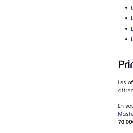
Pr
Les o
offre
En so
Maste
70 00