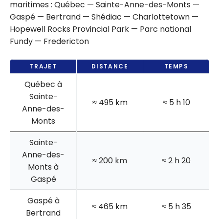
maritimes : Québec — Sainte-Anne-des-Monts —
Gaspé — Bertrand — Shédiac — Charlottetown —
Hopewell Rocks Provincial Park — Parc national
Fundy — Fredericton
TRAJET
DISTANCE
TEMPS
Québec à
Sainte-
≈ 495 km
≈ 5 h 10
Anne-des-
Monts
Sainte-
Anne-des-
≈ 200 km
≈ 2 h 20
Monts à
Gaspé
Gaspé à
≈ 465 km
≈ 5 h 35
Bertrand