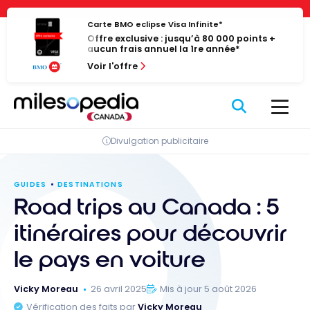
Passer
Panneau de gestion des cookies
au
Carte BMO eclipse Visa Infinite*
Offre exclusive : jusqu’à 80 000 points +
contenu
aucun frais annuel la 1re année*
Voir l'offre
Divulgation publicitaire
GUIDES
DESTINATIONS
Road trips au Canada : 5
itinéraires pour découvrir
le pays en voiture
Vicky Moreau
26 avril 2025
Mis à jour 5 août 2026
Vérification des faits par
Vicky Moreau