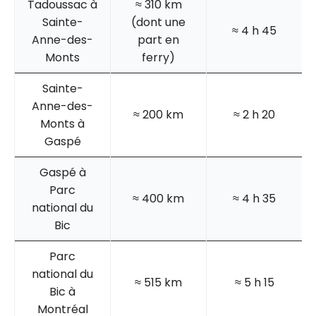
Tadoussac à
≈ 310 km
Sainte-
(dont une
≈ 4 h 45
Anne-des-
part en
Monts
ferry)
Sainte-
Anne-des-
≈ 200 km
≈ 2 h 20
Monts à
Gaspé
Gaspé à
Parc
≈ 400 km
≈ 4 h 35
national du
Bic
Parc
national du
≈ 515 km
≈ 5 h 15
Bic à
Montréal