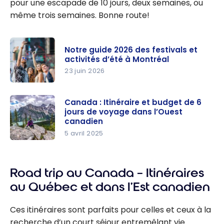
pour une escapade de 10 jours, deux semaines, ou
même trois semaines. Bonne route!
Notre guide 2026 des festivals et
activités d’été à Montréal
23 juin 2026
Notre
guide 2026
Canada : Itinéraire et budget de 6
jours de voyage dans l’Ouest
des
canadien
festivals et
5 avril 2025
activités
Canada :
d’été à
Itinéraire
Montréal
et budget
Road trip au Canada – Itinéraires
de 6 jours
au Québec et dans l’Est canadien
de voyage
dans
Ces itinéraires sont parfaits pour celles et ceux à la
l’Ouest
recherche d’un court séjour entremêlant vie