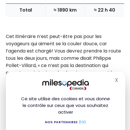
Total
≈ 1890 km
≈ 22 h 40
Cet itinéraire n’est peut-être pas pour les
voyageurs qui aiment se la couler douce, car
l’agenda est chargé! Vous devrez prendre la route
tous les deux jours, mais comme disait Philippe
Pollet-Villard, « ce n’est pas la destination qui
compte, mais toujours le chemin parcouru, et les
X
détours surtout. » À partir de La Malbaie, les routes
Masq
empruntées sont toutes plus magnifiques les unes
que les autres.
Ce site utilise des cookies et vous donne
le contrôle sur ceux que vous souhaitez
Si vous avez envie de ralentir un peu, vous pourriez
activer
toujours retirer Tadoussac ou le Parc national du Bic
NOS PARTENAIRES
(13)
de votre itinéraire. Le dernier arrêt permet de