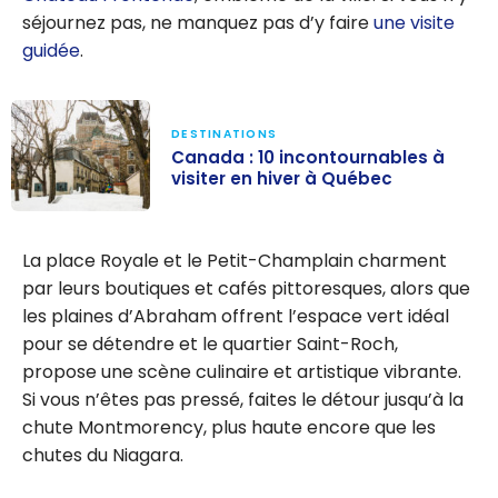
séjournez pas, ne manquez pas d’y faire
une visite
guidée
.
DESTINATIONS
Canada : 10 incontournables à
visiter en hiver à Québec
Canada : 10
incontournable
La place Royale et le Petit-Champlain charment
s à visiter en
par leurs boutiques et cafés pittoresques, alors que
hiver à Québec
les plaines d’Abraham offrent l’espace vert idéal
pour se détendre et le quartier Saint-Roch,
propose une scène culinaire et artistique vibrante.
Si vous n’êtes pas pressé, faites le détour jusqu’à la
chute Montmorency, plus haute encore que les
chutes du Niagara.