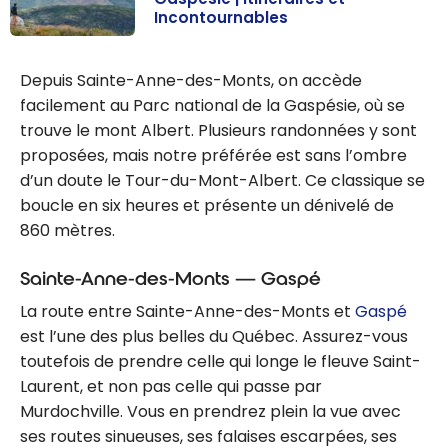
Incontournables
Canada : Guide
de voyage en
Depuis Sainte-Anne-des-Monts, on accède
Gaspésie |
facilement au Parc national de la Gaspésie, où se
Itinéraires et
trouve le mont Albert. Plusieurs randonnées y sont
Incontournable
proposées, mais notre préférée est sans l’ombre
s
d’un doute le Tour-du-Mont-Albert. Ce classique se
boucle en six heures et présente un dénivelé de
860 mètres.
Sainte-Anne-des-Monts — Gaspé
La route entre Sainte-Anne-des-Monts et
Gaspé
est l’une des plus belles du Québec. Assurez-vous
toutefois de prendre celle qui longe le fleuve Saint-
Laurent, et non pas celle qui passe par
Murdochville. Vous en prendrez plein la vue avec
ses routes sinueuses, ses falaises escarpées, ses