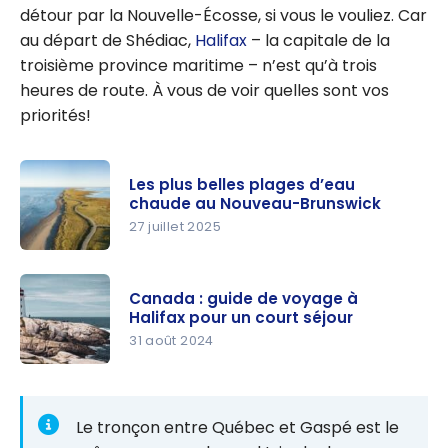
détour par la Nouvelle-Écosse, si vous le vouliez. Car
au départ de Shédiac,
Halifax
– la capitale de la
troisième province maritime – n’est qu’à trois
heures de route. À vous de voir quelles sont vos
priorités!
Les plus belles plages d’eau
chaude au Nouveau-Brunswick
27 juillet 2025
Les plus
belles
Canada : guide de voyage à
plages
Halifax pour un court séjour
d’eau
31 août 2024
chaude au
Canada :
Nouveau-
guide de
Brunswick
voyage à
Le tronçon entre Québec et Gaspé est le