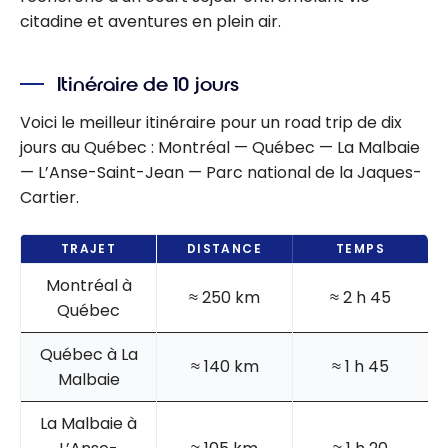
canadien
citadine et aventures en plein air.
Itinéraire de 10 jours
Voici le meilleur itinéraire pour un road trip de dix
jours au Québec : Montréal — Québec — La Malbaie
—
L’Anse-Saint-Jean — Parc national de la Jaques-
Cartier.
TRAJET
DISTANCE
TEMPS
Montréal à
≈ 250 km
≈ 2 h 45
Québec
Québec à La
≈ 140 km
≈ 1 h 45
Malbaie
La Malbaie à