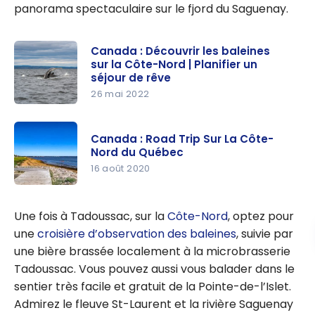
panorama spectaculaire sur le fjord du Saguenay.
Canada : Découvrir les baleines
sur la Côte-Nord | Planifier un
séjour de rêve
26 mai 2022
Canada :
Découvrir
Canada : Road Trip Sur La Côte-
les
Nord du Québec
baleines
16 août 2020
sur la
Canada :
Côte-Nord
Road Trip
Une fois à Tadoussac, sur la
Côte-Nord
, optez pour
| Planifier
Sur La
une
croisière d’observation des baleines
, suivie par
un séjour
Côte-Nord
une bière brassée localement à la microbrasserie
de rêve
du Québec
Tadoussac. Vous pouvez aussi vous balader dans le
sentier très facile et gratuit de la Pointe-de-l’Islet.
Admirez le fleuve St-Laurent et la rivière Saguenay