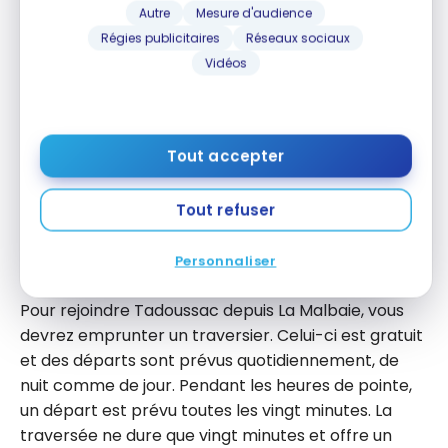
couper la route entre Percé et Montréal, mais si
Autre
Mesure d'audience
l’idée de rouler pendant plus de 10 heures ne vous
Régies publicitaires
Réseaux sociaux
fait pas peur, vous pourriez le sauter.
Vidéos
Le tronçon entre Montréal et La Malbaie
est le même que pour le road trip de
Tout accepter
10 jours, alors n’hésitez pas à vous y
référer plus haut pour savoir quoi faire.
Tout refuser
Personnaliser
La Malbaie — Tadoussac
Pour rejoindre Tadoussac depuis La Malbaie, vous
devrez emprunter un traversier. Celui-ci est gratuit
et des départs sont prévus quotidiennement, de
nuit comme de jour. Pendant les heures de pointe,
un départ est prévu toutes les vingt minutes. La
traversée ne dure que vingt minutes et offre un