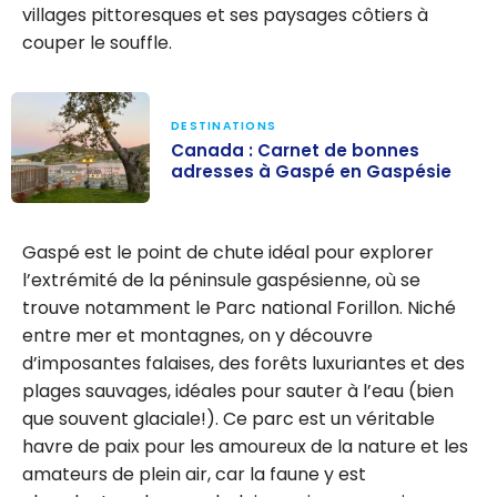
villages pittoresques et ses paysages côtiers à
couper le souffle.
DESTINATIONS
Canada : Carnet de bonnes
adresses à Gaspé en Gaspésie
Canada :
Carnet de
Gaspé est le point de chute idéal pour explorer
bonnes
l’extrémité de la péninsule gaspésienne, où se
adresses à
trouve notamment le Parc national Forillon. Niché
Gaspé en
entre mer et montagnes, on y découvre
Gaspésie
d’imposantes falaises, des forêts luxuriantes et des
plages sauvages, idéales pour sauter à l’eau (bien
que souvent glaciale!). Ce parc est un véritable
havre de paix pour les amoureux de la nature et les
amateurs de plein air, car la faune y est