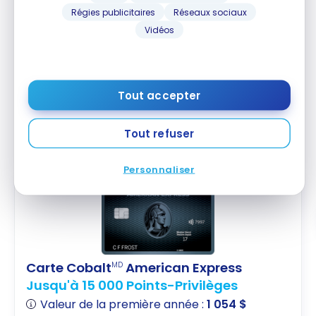
Régies publicitaires
Réseaux sociaux
Vidéos
STRATÉGIES
Tout accepter
Comment utiliser ses points Aéroplan pour des
Comment utiliser ses points Aéroplan pour des
vacances tout inclus
vacances tout inclus
Tout refuser
28 mars 2026
Personnaliser
Carte Cobalt
American Express
MD
Jusqu'à 15 000 Points-Privilèges
Valeur de la première année :
1 054 $