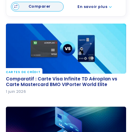
Comparer
En savoir plus
CARTES DE CRÉDIT
Comparatif : Carte Visa Infinite TD Aéroplan vs
Comparatif : Carte Visa Infinite TD Aéroplan vs
Carte Mastercard BMO VIPorter World Elite
Carte Mastercard BMO VIPorter World Elite
1 juin 2026