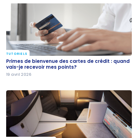
TUTORIELS
Primes de bienvenue des cartes de crédit : quand
Primes de bienvenue des cartes de crédit : quand
vais-je recevoir mes points?
vais-je recevoir mes points?
19 avril 2026