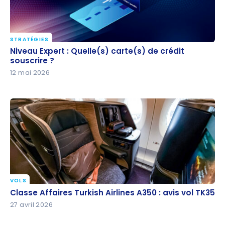
STRATÉGIES
Niveau Expert : Quelle(s) carte(s) de crédit
Niveau Expert : Quelle(s) carte(s) de crédit
souscrire ?
souscrire ?
12 mai 2026
VOLS
Classe Affaires Turkish Airlines A350 : avis vol TK35
Classe Affaires Turkish Airlines A350 : avis vol TK35
27 avril 2026