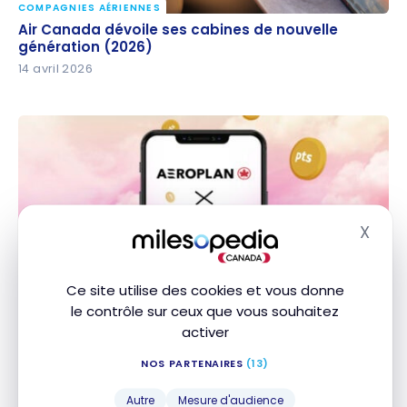
COMPAGNIES AÉRIENNES
Air Canada dévoile ses cabines de nouvelle
Air Canada dévoile ses cabines de nouvelle
génération (2026)
génération (2026)
14 avril 2026
X
Masq
PROGRAMMES
Aéroplan et Chexy : gagnez jusqu’à 7 000 points
Aéroplan et Chexy : gagnez jusqu’à 7 000 points
Ce site utilise des cookies et vous donne
bonis
bonis
le contrôle sur ceux que vous souhaitez
1 avril 2026
activer
NOS PARTENAIRES
(13)
Autre
Mesure d'audience