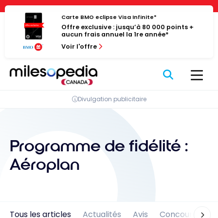
Passer
Panneau de gestion des cookies
au
Carte BMO eclipse Visa Infinite*
Offre exclusive : jusqu’à 80 000 points +
contenu
aucun frais annuel la 1re année*
Voir l'offre
Divulgation publicitaire
Programme de fidélité :
Aéroplan
Tous les articles
Actualités
Avis
Concours
En