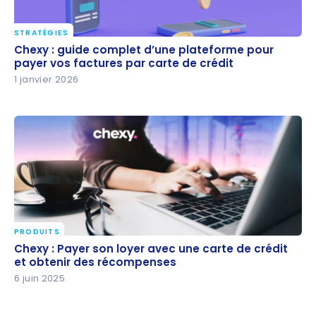
STRATÉGIES
Chexy : guide complet d’une plateforme pour payer
Chexy : guide complet d’une plateforme pour
vos factures par carte de crédit
payer vos factures par carte de crédit
1 janvier 2026
PRODUITS
Chexy : Payer son loyer avec une carte de crédit et
Chexy : Payer son loyer avec une carte de crédit
obtenir des récompenses
et obtenir des récompenses
6 juin 2025