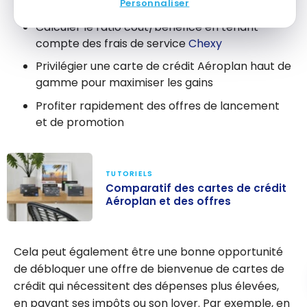
Personnaliser
Calculer le ratio coût/bénéfice en tenant
compte des frais de service
Chexy
Privilégier une carte de crédit Aéroplan haut de
gamme pour maximiser les gains
Profiter rapidement des offres de lancement
et de promotion
TUTORIELS
Comparatif des cartes de crédit
Aéroplan et des offres
Comparatif des
cartes de
Cela peut également être une bonne opportunité
crédit Aéroplan
de débloquer une offre de bienvenue de cartes de
et des offres
crédit qui nécessitent des dépenses plus élevées,
en payant ses impôts ou son loyer. Par exemple, en