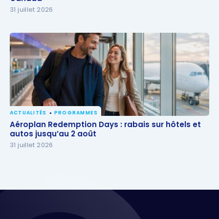
31 juillet 2026
ACTUALITÉS
PROGRAMMES
Aéroplan Redemption Days : rabais sur hôtels et
Aéroplan Redemption Days : rabais sur hôtels et
autos jusqu’au 2 août
autos jusqu’au 2 août
31 juillet 2026