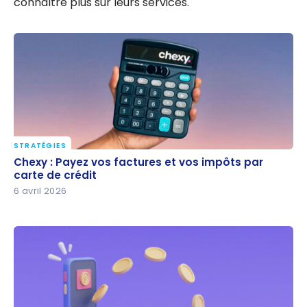
connaître plus sur leurs services.
STRATÉGIES
Chexy : Payez vos factures et vos impôts par carte
Chexy : Payez vos factures et vos impôts par
de crédit
carte de crédit
6 avril 2026