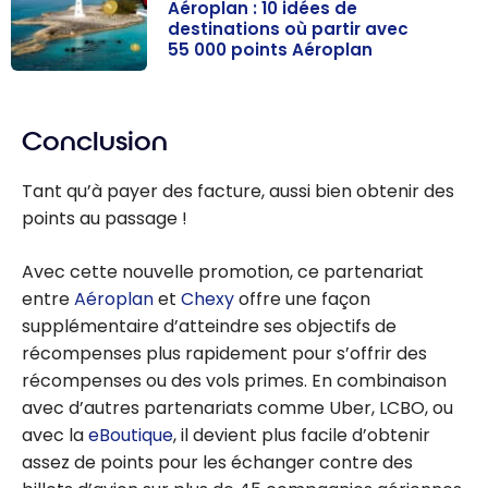
Aéroplan : 10 idées de
destinations où partir avec
55 000 points Aéroplan
Aéroplan : 10
idées de
Conclusion
destinations où
partir avec
Tant qu’à payer des facture, aussi bien obtenir des
55 000 points
points au passage !
Aéroplan
Avec cette nouvelle promotion, ce partenariat
entre
Aéroplan
et
Chexy
offre une façon
supplémentaire d’atteindre ses objectifs de
récompenses plus rapidement pour s’offrir des
récompenses ou des vols primes. En combinaison
avec d’autres partenariats comme Uber, LCBO, ou
avec la
eBoutique
, il devient plus facile d’obtenir
assez de points pour les échanger contre des