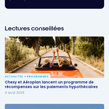
Lectures conseillées
ACTUALITÉS
PROGRAMMES
Chexy et Aéroplan lancent un programme de
Chexy et Aéroplan lancent un programme de
récompenses sur les paiements hypothécaires
récompenses sur les paiements hypothécaires
4 août 2026