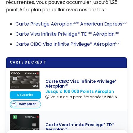
récurrentes, vous pouvez accumuler jusqu’à 1,25
point Aéroplan par dollar avec ces cartes :
Carte Prestige Aéroplan
* American Express
MD
MD
Carte Visa Infinite Privilège* TD
Aéroplan
MD
MD
Carte CIBC Visa Infinite Privilege* Aéroplan
MD
CARTE DE CRÉDIT
Carte CIBC Visa Infinite Privilege*
Aéroplan
MD
Jusqu'à 100 000 Points Aéroplan
Souscrire
Valeur de la première année :
2 283 $
Comparer
Carte Visa Infinite Privilège* TD
MD
Aéroplan
MD