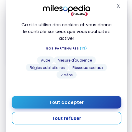
Jusqu'à 85 000 Points Aéroplan
†
X
Souscrire
Masq
Valeur de la première année :
2 161 $
Comparer
Ce site utilise des cookies et vous donne
le contrôle sur ceux que vous souhaitez
Carte Prestige Aéroplan
*
MD
activer
American Express
MD
Jusqu'à 85 000 Points Aéroplan
NOS PARTENAIRES
(13)
Souscrire
Valeur de la première année :
2 130 $
Comparer
Autre
Mesure d'audience
Régies publicitaires
Réseaux sociaux
Vidéos
Nos conseils
Chexy
compte des frais de 1,75%, ce pourquoi il est
important de choisir avec soin la carte de crédit
Tout accepter
pour utiliser ses services.
Tout refuser
Pour en tirer le meilleur parti, nous recommandons
de :