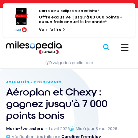
Passer
Panneau de gestion des cookies
au
Carte BMO eclipse Visa Infinite*
Offre exclusive : jusqu’à 80 000 points +
contenu
aucun frais annuel la 1re année*
Voir l'offre
Divulgation publicitaire
ACTUALITÉS
PROGRAMMES
Aéroplan et Chexy :
gagnez jusqu’à 7 000
points bonis
Marie-Ève Leclerc
1 avril 2026
Mis à jour 8 mai 2026
Vérification des faits par
Caroline Tremblay