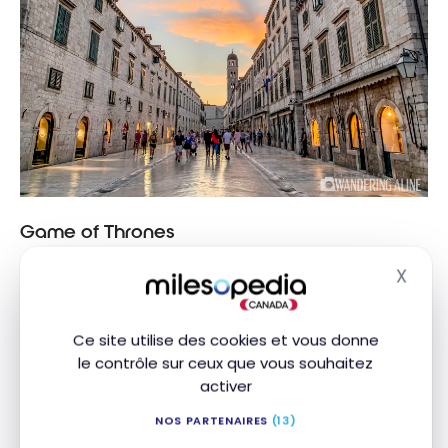
Game of Thrones
Pour les fanatiques de la série, des références
X
Masq
peuvent être aperçues à gauche et à droite en
Croatie
, mais plus particulièrement à Dubrovnik.
Ce site utilise des cookies et vous donne
le contrôle sur ceux que vous souhaitez
La plupart des endroits n’ont pas été grandement
activer
altérés ; les producteurs ont seulement fait
quelques rajouts à l’ordinateur.
NOS PARTENAIRES
(13)