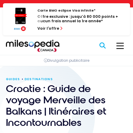
Passer
Panneau de gestion des cookies
au
Carte BMO eclipse Visa Infinite*
Offre exclusive : jusqu’à 80 000 points +
contenu
aucun frais annuel la 1re année*
Voir l'offre
Divulgation publicitaire
GUIDES
DESTINATIONS
Croatie : Guide de
voyage Merveille des
Balkans | Itinéraires et
Incontournables