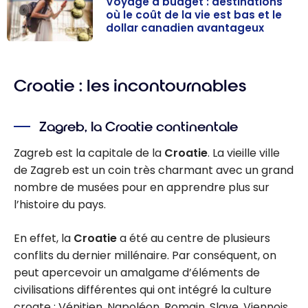
Voyage à budget : destinations
où le coût de la vie est bas et le
dollar canadien avantageux
Voyage à
budget :
Croatie : les incontournables
destinations où
le coût de la vie
est bas et le
Zagreb, la Croatie continentale
dollar canadien
avantageux
Zagreb est la capitale de la
Croatie
. La vieille ville
de Zagreb est un coin très charmant avec un grand
nombre de musées pour en apprendre plus sur
l’histoire du pays.
En effet, la
Croatie
a été au centre de plusieurs
conflits du dernier millénaire. Par conséquent, on
peut apercevoir un amalgame d’éléments de
civilisations différentes qui ont intégré la culture
croate : Vénitien, Napoléon, Romain, Slave, Viennois,