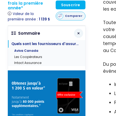
couve
frais la première
Souscrire
année*
les e
Valeur de la
Comparer
première année :
1 139 $
Toute
votre
Sommaire
causé
tempê
Quels sont les fournisseurs d'assurance qui offrent une assurance contre les inondations ?
au C
Aviva Canada
Les Coopérateurs
Intact Assurance
Du po
événe