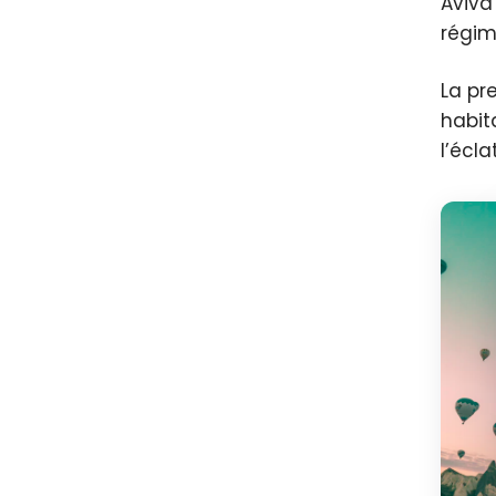
Aviva
régim
La pr
habit
l’écl