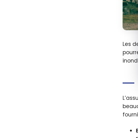
Les d
pourr
inond
L’ass
beauc
fourni