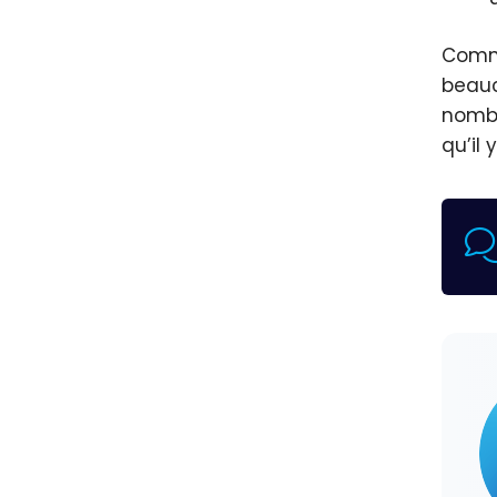
Comme
beauc
nombr
qu’il