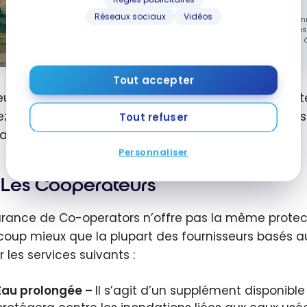
Réseaux sociaux
Vidéos
En vous abonn
acceptez no
désabonner à
Tout accepter
euxième et troisième parties de leur assurance pr
ez y ajouter une couverture contre les refoulements
Tout refuser
ations.
Personnaliser
Les Coopérateurs
urance de Co-operators n’offre pas la même protec
oup mieux que la plupart des fournisseurs basés au
r les services suivants :
Eau prolongée –
Il s’agit d’un supplément disponible