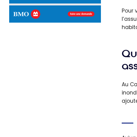
Pour 
l’ass
habit
Que
as
Au Ca
inond
ajout