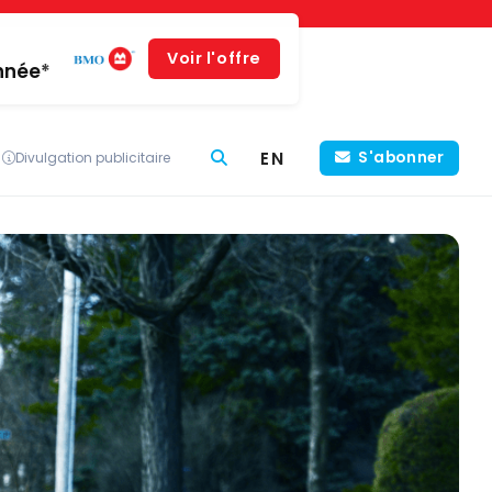
Voir l'offre
année*
EN
S'abonner
Divulgation publicitaire