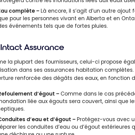
protégera contre les inondations liées aux eaux us
Eau complète –
Là encore, il s’agit d’un autre ajout f
que pour les personnes vivant en Alberta et en Ontar
des événements tels que de fortes pluies.
Intact Assurance
 la plupart des fournisseurs, celui-ci propose éga
isation dans ses assurances habitation complètes.
rture renforcée des dégâts des eaux, en fonction 
Refoulement d’égout –
Comme dans le cas précéde
inondation liée aux égouts sera couvert, ainsi que 
septiques.
Conduites d’eau et d’égout –
Protégez-vous avec un
réparer les conduites d’eau ou d’égout extérieures 
une déchirure ou une rupture.