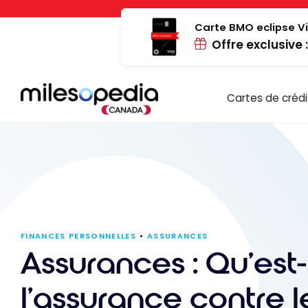
Passer
Panneau de gestion des cookies
au
Carte BMO eclipse Vi
Offre exclusive 
contenu
Cartes de crédi
FINANCES PERSONNELLES
ASSURANCES
Assurances : Qu’est
l’assurance contre l