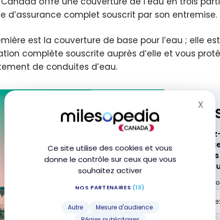
 Canada offre une couverture de l’eau en trois par
e d’assurance complet souscrit par son entremise.
emière est la couverture de base pour l’eau ; elle
ation complète souscrite auprès d’elle et vous pr
atement de conduites d’eau.
X
Mas
Abonnez-v
pour rece
Ce site utilise des cookies et vous
et cartes
donne le contrôle sur ceux que vous
boîte cour
souhaitez activer
Adresse cou
NOS PARTENAIRES
(13)
Autre
Mesure d'audience
Régies publicitaires