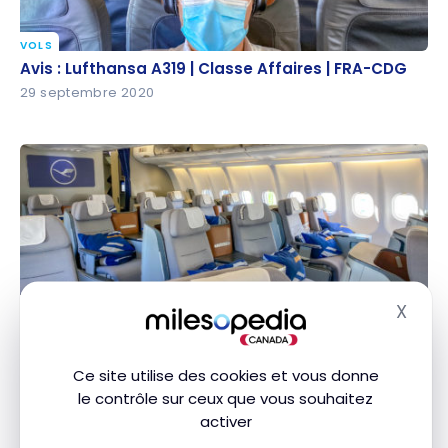
VOLS
Avis : Lufthansa A319 | Classe Affaires | FRA-CDG
Avis : Lufthansa A319 | Classe Affaires | FRA-CDG
29 septembre 2020
X
VOLS
Masq
Avis : Lufthansa A330 | Classe Affaires | YVR-FRA
Avis : Lufthansa A330 | Classe Affaires | YVR-FRA
23 septembre 2020
Ce site utilise des cookies et vous donne
le contrôle sur ceux que vous souhaitez
activer