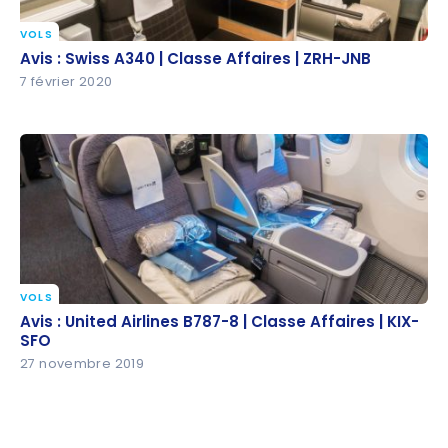
VOLS
Avis : Swiss A340 | Classe Affaires | ZRH-JNB
Avis : Swiss A340 | Classe Affaires | ZRH-JNB
7 février 2020
VOLS
Avis : United Airlines B787-8 | Classe Affaires | KIX-
Avis : United Airlines B787-8 | Classe Affaires | KIX-
SFO
SFO
27 novembre 2019