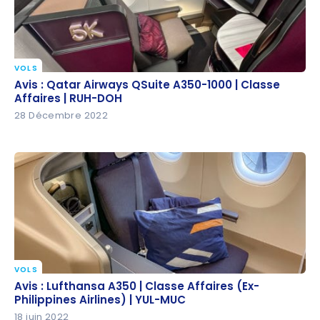
VOLS
Avis : Qatar Airways QSuite A350-1000 | Classe
Avis : Qatar Airways QSuite A350-1000 | Classe
Affaires | RUH-DOH
Affaires | RUH-DOH
28 Décembre 2022
VOLS
Avis : Lufthansa A350 | Classe Affaires (Ex-
Avis : Lufthansa A350 | Classe Affaires (Ex-
Philippines Airlines) | YUL-MUC
Philippines Airlines) | YUL-MUC
18 juin 2022