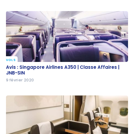
VOLS
Avis : Singapore Airlines A350 | Classe Affaires | JNB-
Avis : Singapore Airlines A350 | Classe Affaires |
SIN
JNB-SIN
9 février 2020