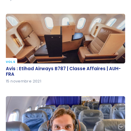
VOLS
Avis : Etihad Airways B787 | Classe Affaires | AUH-
Avis : Etihad Airways B787 | Classe Affaires | AUH-
FRA
FRA
15 novembre 2021