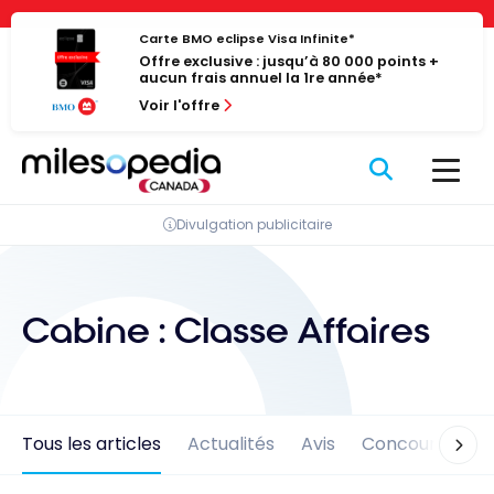
Passer
Panneau de gestion des cookies
au
Carte BMO eclipse Visa Infinite*
Offre exclusive : jusqu’à 80 000 points +
contenu
aucun frais annuel la 1re année*
Voir l'offre
Divulgation publicitaire
Cabine :
Classe Affaires
Tous les articles
Actualités
Avis
Concours
En