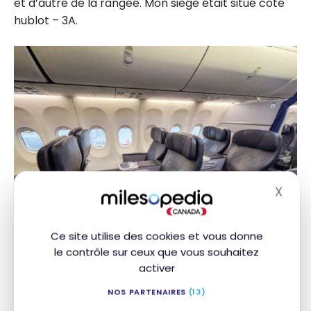
et d’autre de la rangée. Mon siège était situé côté
hublot – 3A.
X
Masq
Ce site utilise des cookies et vous donne
le contrôle sur ceux que vous souhaitez
activer
Chaque siège est doté d’une tablette rangée dans
l’accoudoir gauche, et d’un écran tactile un peu
NOS PARTENAIRES
(13)
désuet, dans l’accoudoir de droite. Le siège peut