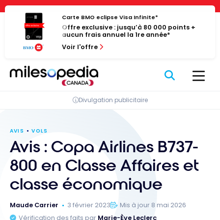
Passer
Panneau de gestion des cookies
au
Carte BMO eclipse Visa Infinite*
Offre exclusive : jusqu’à 80 000 points +
contenu
aucun frais annuel la 1re année*
Voir l'offre
Divulgation publicitaire
AVIS
VOLS
Avis : Copa Airlines B737-
800 en Classe Affaires et
classe économique
Maude Carrier
3 février 2023
Mis à jour 8 mai 2026
Vérification des faits par
Marie-Ève Leclerc