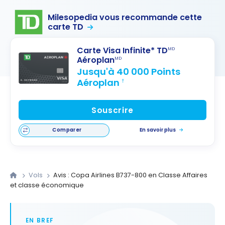
Milesopedia vous recommande cette
carte TD
Carte Visa Infinite* TD
MD
Aéroplan
MD
Jusqu'à 40 000 Points
Aéroplan
†
Souscrire
Comparer
En savoir plus
Vols
Avis : Copa Airlines B737-800 en Classe Affaires
et classe économique
EN BREF