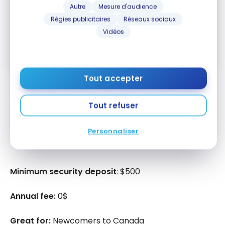
Autre
Mesure d'audience
M'ABONNER
Régies publicitaires
Réseaux sociaux
Vidéos
En vous abonnant, vous recevrez nos infolettres et contenus
promotionnels et acceptez nos
Conditions et politique de
confidentialité
. Vous pouvez vous désabonner à tout moment.
Tout accepter
Who currently has some great secured credit
cards in Canada? Here are our top 3 picks based on
Tout refuser
the minimum security deposit, flexibility, and fees.
Personnaliser
Home Trust Secured Visa Card
Minimum security deposit
: $500
Annual fee:
0$
Great for:
Newcomers to Canada