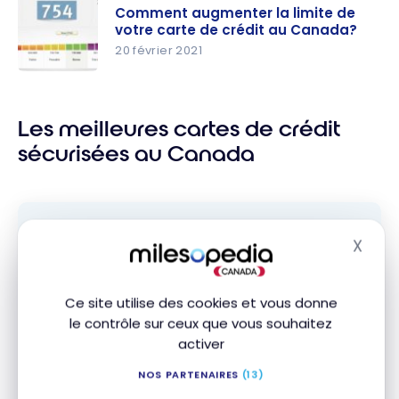
augmenter
nt-ils votre
Comment augmenter la limite de
temporair
votre carte de crédit au Canada?
limite de
ement sa
20 février 2021
crédit au
limite de
Canada?
Comment
crédit?
augmenter
Les meilleures cartes de crédit
la limite de
votre
sécurisées au Canada
carte de
crédit au
Canada?
X
Masq
Abonnez-vous gratuitement à l'infolettre
Milesopedia pour recevoir les meilleures
stratégies de points, miles et cartes de
Ce site utilise des cookies et vous donne
crédit, livrées chaque semaine dans votre
le contrôle sur ceux que vous souhaitez
boîte courriel.
activer
Adresse courriel
NOS PARTENAIRES
(13)