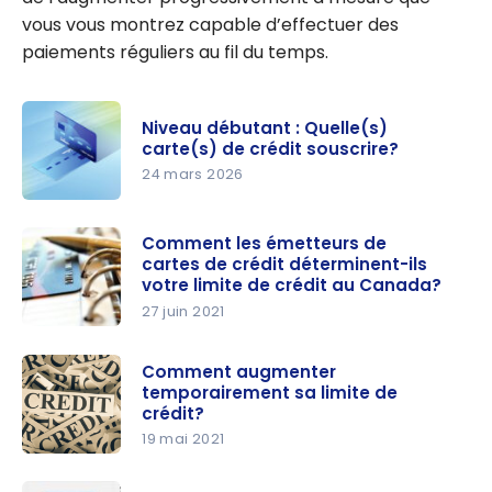
vous vous montrez capable d’effectuer des
paiements réguliers au fil du temps.
Niveau débutant : Quelle(s)
carte(s) de crédit souscrire?
24 mars 2026
Niveau
débutant :
Comment les émetteurs de
cartes de crédit déterminent-ils
Quelle(s)
votre limite de crédit au Canada?
carte(s)
27 juin 2021
de crédit
Comment
souscrire?
les
Comment augmenter
temporairement sa limite de
émetteurs
crédit?
de cartes
19 mai 2021
de crédit
Comment
détermine