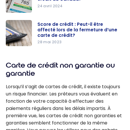
24 avril 2024
Comment
est calculé
Score de crédit : Peut-il être
affecté lors de la fermeture d’une
le score de
carte de crédit?
crédit au
28 mai 2023
Canada?
Score de
crédit :
Peut-il être
Carte de crédit non garantie ou
affecté
garantie
lors de la
fermeture
Lorsqu’il s’agit de cartes de crédit, il existe toujours
d’une
un risque financier. Les prêteurs vous évaluent en
carte de
fonction de votre capacité à effectuer des
crédit?
paiements réguliers dans les délais impartis. À
première vue, les cartes de crédit non garanties et
garanties semblent fonctionner de la même