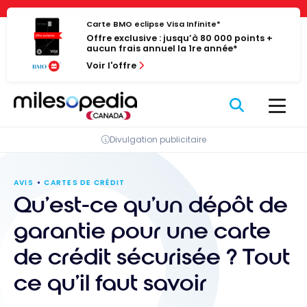
Passer
Panneau de gestion des cookies
au
Carte BMO eclipse Visa Infinite*
Offre exclusive : jusqu’à 80 000 points +
contenu
aucun frais annuel la 1re année*
Voir l'offre
Divulgation publicitaire
AVIS
CARTES DE CRÉDIT
Qu’est-ce qu’un dépôt de
garantie pour une carte
de crédit sécurisée ? Tout
ce qu’il faut savoir