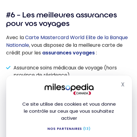
Nationale :
#6 – Les meilleures assurances
Comment
utiliser les
pour vos voyages
points
récompenses
Avec la
Carte Mastercard World Elite de la Banque
BNC sur vos
Nationale
, vous disposez de la meilleure carte de
voyages?
crédit pour les
assurances voyages
:
Assurance soins médicaux de voyage (hors
province de résidence)
X
Assurance annulation/interruption de voyage
Masq
Assurance en cas de vol ou perte de bagages
Ce site utilise des cookies et vous donne
Assurance en cas de retard de vol
le contrôle sur ceux que vous souhaitez
Assurance en cas de retard de bagages
activer
Assurance location de véhicules
NOS PARTENAIRES
(13)