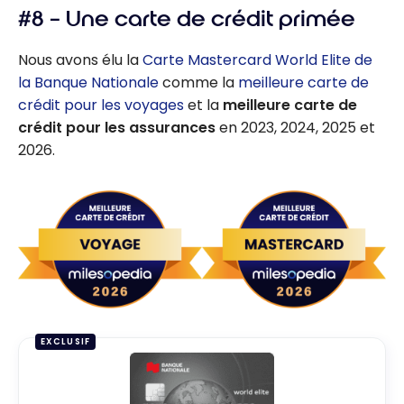
première
#8 – Une carte de crédit primée
année avec la
Carte
Nous avons élu la
Carte Mastercard World Elite de
Mastercard
la Banque Nationale
comme la
meilleure carte de
World Elite de
crédit pour les voyages
et la
meilleure carte de
la Banque
crédit pour les assurances
en 2023, 2024, 2025 et
Nationale
2026.
EXCLUSIF