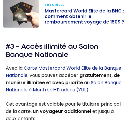
TUTORIELS
Mastercard World Elite de la BNC :
comment obtenir le
remboursement voyage de 150$ ?
Mastercard
World Elite de
#3 – Accès illimité au Salon
la BNC :
comment
Banque Nationale
obtenir le
remboursemen
Avec la
Carte Mastercard World Elite de la Banque
t voyage de
Nationale
, vous pouvez accéder
gratuitement, de
150$ ?
manière illimitée et avec priorité
au
Salon Banque
Nationale à Montréal-Trudeau (YUL)
.
Cet avantage est valable pour le titulaire principal
de la carte,
un voyageur additionnel
et jusqu’à
deux enfants.