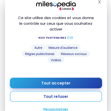
X
volés
Masq
Perte/assurance
des véhicules
Ce site utilise des cookies et vous donne
de location
le contrôle sur ceux que vous souhaitez
activer
Assurance
contre le
NOS PARTENAIRES
(13)
cambriolage
dans les
hôtels et les
Autre
Mesure d'audience
motels
Régies publicitaires
Réseaux sociaux
Vidéos
Cette section présente les durées et montants maximaux
de couverture. Veuillez consulter votre certificat d’assurance
pour connaître les détails, exclusions et limitations de votre
couverture. Les conditions générales s’appliquent.*
Tout accepter
Autres assurances
Tout refuser
NOM DE
INCLUS
MONTANT
DURÉE
Personnaliser
L'ASSURANCE