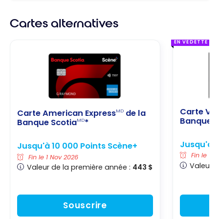
Cartes alternatives
EN VEDETTE
Carte Vis
Carte American Express
de la
MD
Banque S
Banque Scotia
*
MD
Jusqu'à 
Jusqu'à 10 000 Points Scène+
Fin le 1 
Fin le 1 Nov 2026
Valeur d
Valeur de la première année :
443 $
Souscrire