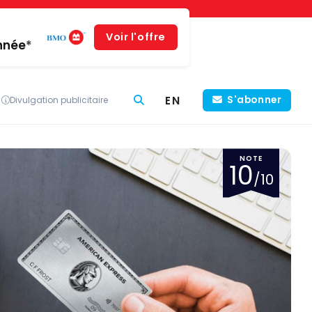
Voir l'offre
année*
EN
S'abonner
Divulgation publicitaire
NOTE
10
/10