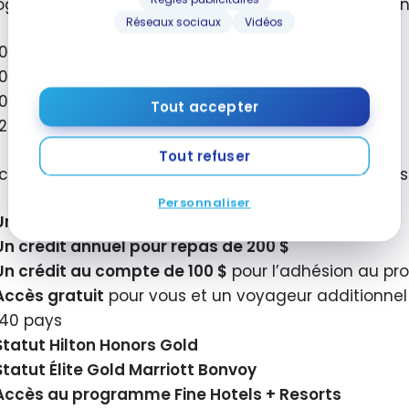
ogramme de fidélité partenaire, vous pourriez obteni
Réseaux sociaux
Vidéos
100 000
points Aéroplan
100 000
Avios
100 000
miles Flying Blue
Tout accepter
120 000
points Marriott Bonvoy
Tout refuser
cette Carte, vous disposez également d’avantages 
Personnaliser
Un crédit annuel pour voyage de
200 $
Un crédit annuel pour repas de
200 $
Un crédit au compte de
100 $
pour l’adhésion au p
Accès gratuit
pour vous et un voyageur additionnel
140 pays
Statut Hilton Honors Gold
Statut Élite Gold Marriott Bonvoy
Accès au programme Fine Hotels + Resorts