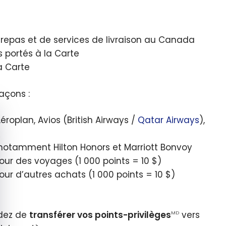
repas et de services de livraison au Canada
 portés à la Carte
a Carte
açons :
quer le bandeau des cookies
éroplan, Avios (British Airways /
Qatar Airways
),
, notamment Hilton Honors et Marriott Bonvoy
our des voyages (
1 000
points =
10 $
)
our d’autres achats (
1 000
points =
10 $
)
idez de
transférer vos points-privilèges
vers
MD