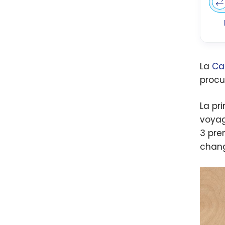
La
Ca
procu
La pr
voyag
3 pre
chang