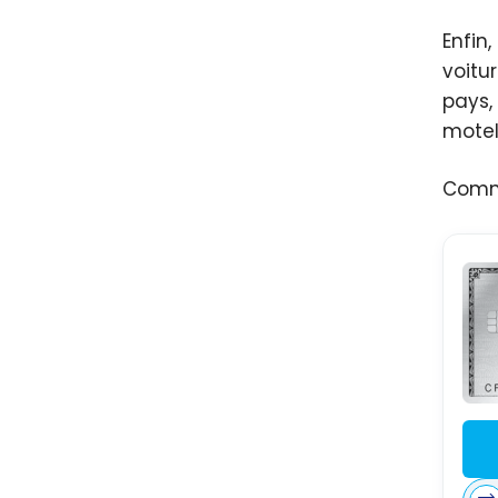
Enfin,
voitu
pays,
motel
Comme