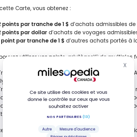
cette Carte, vous obtenez :
2 points par tranche de
1 $
d’achats admissibles de 
2 points par dollar
d’achats de voyages admissibles
1 point par tranche de
1 $
d’autres achats portés à l
pouvez utiliser vos points-privilèges
de multiples f
MD
X
Mas
Transfert de points auprès de partenaires aériens : A
Flying Blue, Delta SkyMiles, etc.
Transfert de points auprès de partenaires hôteliers
Ce site utilise des cookies et vous
Échange des points contre des crédits au compte p
donne le contrôle sur ceux que vous
Échange des points contre des crédits au compte p
souhaitez activer
Et plus encore !
NOS PARTENAIRES
(13)
Autre
Mesure d'audience
xemple, avec cette offre de bienvenue, si vous déc
Régies publicitaires