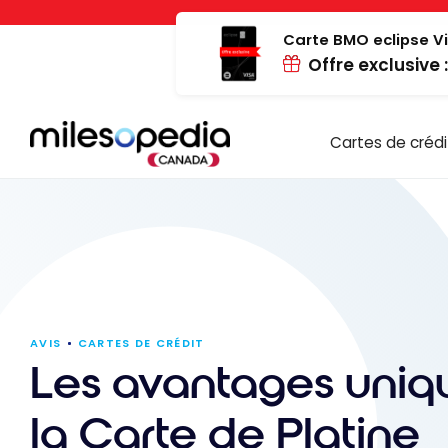
Passer
Panneau de gestion des cookies
au
Carte BMO eclipse Vi
Offre exclusive 
contenu
Cartes de crédi
AVIS
CARTES DE CRÉDIT
Les avantages uniq
la Carte de Platine