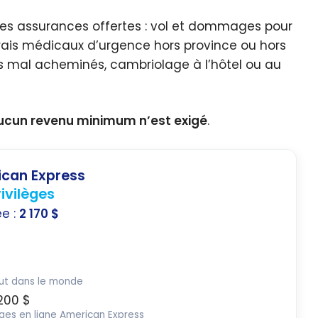
es assurances offertes : vol et dommages pour
frais médicaux d’urgence hors province ou hors
s mal acheminés, cambriolage à l’hôtel ou au
ucun revenu minimum n’est exigé
.
can Express
ivilèges
ée :
2 170 $
out dans le monde
200 $
ages en ligne American Express