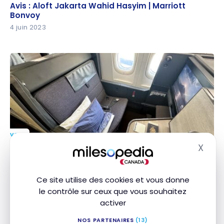
Avis : Aloft Jakarta Wahid Hasyim | Marriott Bonvoy
Avis : Aloft Jakarta Wahid Hasyim | Marriott
Bonvoy
4 juin 2023
VOLS
Avis : All Nippon Airways ANA 777 The Room | Classe
X
Avis : All Nippon Airways ANA 777 The Room |
Masq
Affaires | HND-JFK
Classe Affaires | HND-JFK
17 mai 2023
Ce site utilise des cookies et vous donne
le contrôle sur ceux que vous souhaitez
activer
NOS PARTENAIRES
(13)