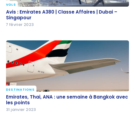
VOLS
Avis : Emirates A380 | Classe Affaires | Dubai –
Avis : Emirates A380 | Classe Affaires | Dubai –
Singapour
Singapour
7 février 2023
DESTINATIONS
Emirates, Thai, ANA : une semaine à Bangkok avec
Emirates, Thai, ANA : une semaine à Bangkok avec
les points
les points
31 janvier 2023