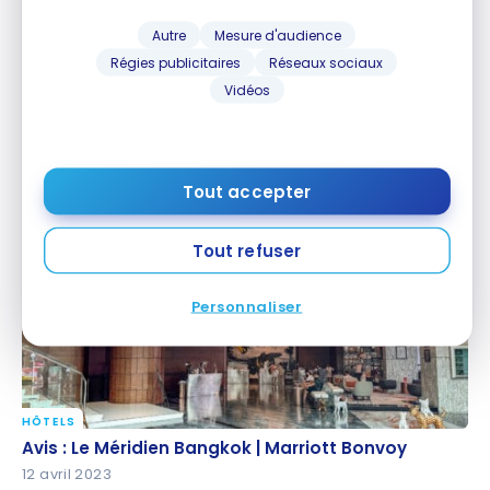
Autre
Mesure d'audience
Régies publicitaires
Réseaux sociaux
Vidéos
HÔTELS
Avis : Sathorn Vista, Bangkok – Marriott Executive
Avis : Sathorn Vista, Bangkok – Marriott Executive
Apartments | Marriott Bonvoy
Apartments | Marriott Bonvoy
14 avril 2023
Tout accepter
Tout refuser
Personnaliser
HÔTELS
Avis : Le Méridien Bangkok | Marriott Bonvoy
Avis : Le Méridien Bangkok | Marriott Bonvoy
12 avril 2023