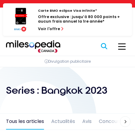
Passer
Panneau de gestion des cookies
au
Carte BMO eclipse Visa Infinite*
Offre exclusive : jusqu’à 80 000 points +
contenu
aucun frais annuel la 1re année*
Voir l'offre
Divulgation publicitaire
Series :
Bangkok 2023
Tous les articles
Actualités
Avis
Concours
En