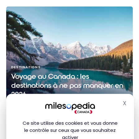
DESTINATIONS
Voyage au Canada : les
destinations à ne pas manquer en
2026
X
21 mars 2026
Masq
Voyage au Canada : les destinations à ne pas
Ce site utilise des cookies et vous donne
manquer en 2026
le contrôle sur ceux que vous souhaitez
activer