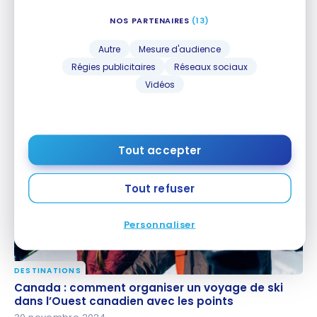
NOS PARTENAIRES
(13)
Autre
Mesure d'audience
Régies publicitaires
Réseaux sociaux
DESTINATIONS
Road trips au Canada : 5 itinéraires pour découvrir
Vidéos
Road trips au Canada : 5 itinéraires pour
le pays en voiture
découvrir le pays en voiture
26 avril 2025
Tout accepter
Tout refuser
Personnaliser
DESTINATIONS
Canada : comment organiser un voyage de ski dans
Canada : comment organiser un voyage de ski
l’Ouest canadien avec les points
dans l’Ouest canadien avec les points