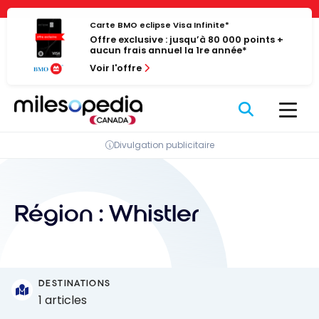
Passer
Panneau de gestion des cookies
au
Carte BMO eclipse Visa Infinite*
Offre exclusive : jusqu’à 80 000 points +
contenu
aucun frais annuel la 1re année*
Voir l'offre
Divulgation publicitaire
Région :
Whistler
DESTINATIONS
1 articles