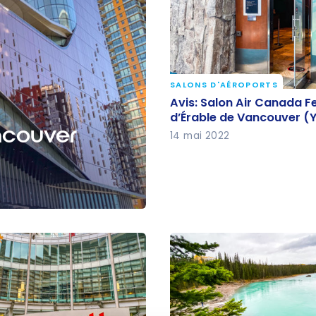
SALONS D'AÉROPORTS
Avis: Salon Air Canada F
Avis: Salon Air Canada Fe
d’Érable de Vancouver 
d’Érable de Vancouver (
ancouver
14 mai 2022
tt Bonvoy