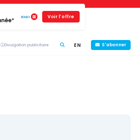
Voir l'offre
année*
EN
S'abonner
Divulgation publicitaire