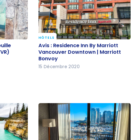
HÔTELS
euille
Avis : Residence Inn By Marriott
uille
Avis : Residence Inn By Marriott
(YVR)
Vancouver Downtown | Marriott
YVR)
Vancouver Downtown | Marriott
Bonvoy
Bonvoy
15 Décembre 2020