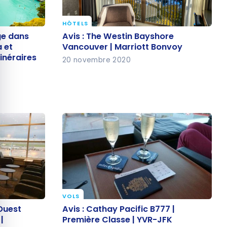
HÔTELS
quer le bandeau des cookies
age dans
Avis : The Westin Bayshore
ge dans
Avis : The Westin Bayshore
ta et
Vancouver | Marriott Bonvoy
a et
Vancouver | Marriott Bonvoy
inéraires
tinéraires
20 novembre 2020
VOLS
l’Ouest
Avis : Cathay Pacific B777 |
Ouest
Avis : Cathay Pacific B777 |
s |
Première Classe | YVR-JFK
|
Première Classe | YVR-JFK