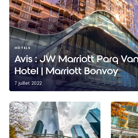
HÔTELS
Avis : JW Marriott Parq V
Hotel | Marriott Bonvoy
7 juillet 2022
Avis : JW Marriott Parq Vancouver Hotel | Marrio