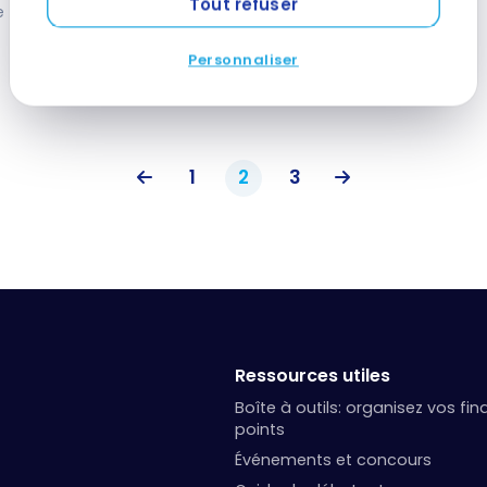
Tout refuser
Témoignage
Témoignage
e 2020
10 novembre 2018
Personnaliser
1
2
3
Ressources utiles
Boîte à outils: organisez vos fi
points
Événements et concours