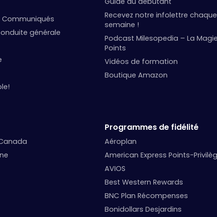
Guide du débutant
Recevez notre infolettre chaque
et Communiqués
semaine !
onduite générale
Podcast Milesopedia – La Magi
Points
e
Vidéos de formation
Boutique Amazon
le!
Programmes de fidélité
 Canada
Aéroplan
nne
American Express Points-Privilè
AVIOS
Best Western Rewards
BNC Plan Récompenses
Bonidollars Desjardins