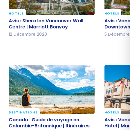
HÔTELS
HÔTELS
Avis : Sheraton Vancouver Wall
Avis : Van
Avis : Sheraton Vancouver Wall
Avis : Van
Centre | Marriott Bonvoy
Downtown 
Centre | Marriott Bonvoy
Downtown H
12 Décembre 2020
5 Décembre
DESTINATIONS
HÔTELS
Canada : Guide de voyage en
Avis : Van
Canada : Guide de voyage en
Avis : Van
Colombie-Britannique | Itinéraires
Hotel | Ma
Colombie-Britannique | Itinéraires
Hotel | Ma