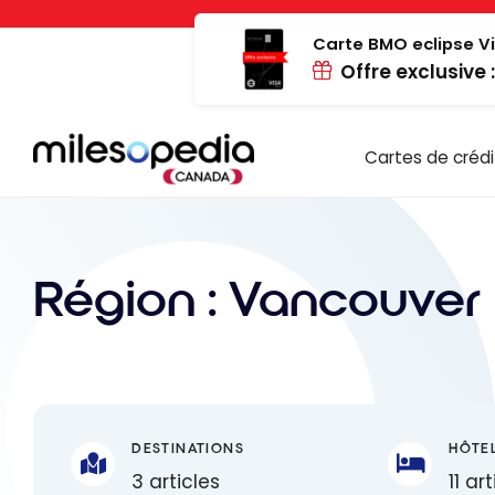
Passer
Panneau de gestion des cookies
au
Carte BMO eclipse Vi
Offre exclusive 
contenu
Cartes de crédi
Région :
Vancouver
DESTINATIONS
HÔTE
3 articles
11 ar