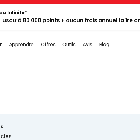
sa Infinite*
: jusqu’à 80 000 points + aucun frais annuel la 1re 
t
Apprendre
Offres
Outils
Avis
Blog
LS
ticles