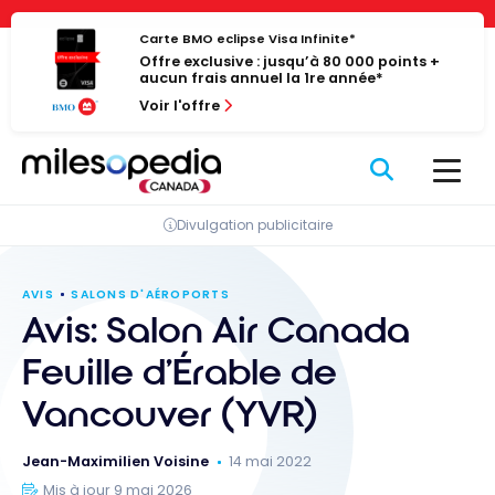
Passer
Panneau de gestion des cookies
au
Carte BMO eclipse Visa Infinite*
Offre exclusive : jusqu’à 80 000 points +
contenu
aucun frais annuel la 1re année*
Voir l'offre
Divulgation publicitaire
AVIS
SALONS D'AÉROPORTS
Avis: Salon Air Canada
Feuille d’Érable de
Vancouver (YVR)
Jean-Maximilien Voisine
14 mai 2022
Mis à jour 9 mai 2026