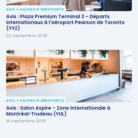
AVIS
SALONS D'AÉROPORTS
Avis : Plaza Premium Terminal 3 – Départs
Avis : Plaza Premium Terminal 3 – Départs
internationaux à l’aéroport Pearson de Toronto
internationaux à l’aéroport Pearson de Toronto
(YYZ)
(YYZ)
22 septembre 2025
AVIS
SALONS D'AÉROPORTS
Avis : Salon Aspire – Zone internationale à
Avis : Salon Aspire – Zone internationale à
Montréal-Trudeau (YUL)
Montréal-Trudeau (YUL)
16 septembre 2025