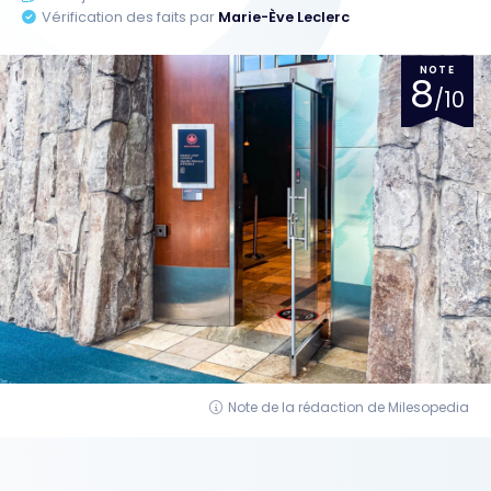
Vérification des faits par
Marie-Ève Leclerc
NOTE
8
/10
Note de la rédaction de Milesopedia