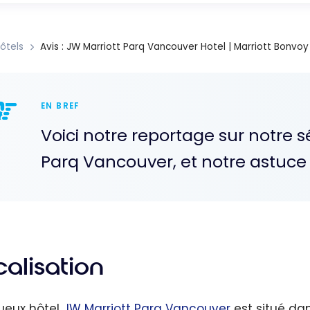
ôtels
Avis : JW Marriott Parq Vancouver Hotel | Marriott Bonvoy
EN BREF
Voici notre reportage sur notre s
Parq Vancouver, et notre astuce
alisation
xueux hôtel
JW Marriott Parq Vancouver
est situé da