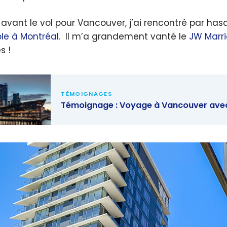
 avant le vol pour Vancouver, j’ai rencontré par ha
ble à Montréal
. Il m’a grandement vanté le
JW Marri
s !
TÉMOIGNAGES
Témoignage : Voyage à Vancouver avec
gnage :
ge à
ouver avec
ints