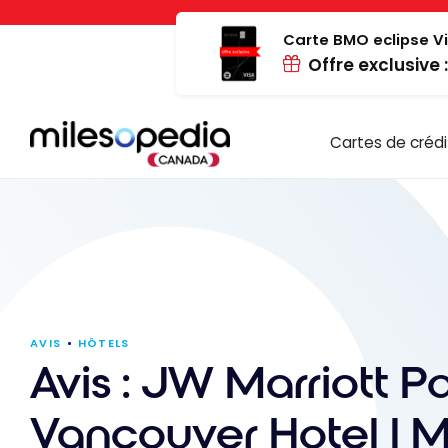
Passer
Panneau de gestion des cookies
au
Carte BMO eclipse Vi
Offre exclusive 
contenu
Cartes de crédi
AVIS
HÔTELS
Avis : JW Marriott P
Vancouver Hotel | M