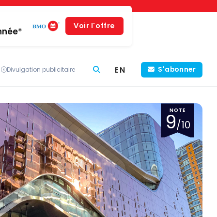
Voir l'offre
année*
EN
S'abonner
Divulgation publicitaire
NOTE
9
/10