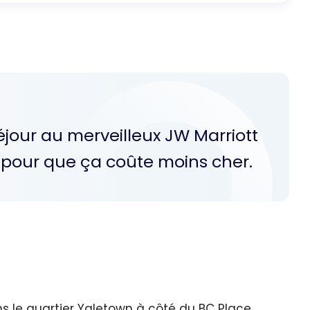
éjour au merveilleux JW Marriott
 pour que ça coûte moins cher.
ns le quartier Yaletown à côté du BC Place