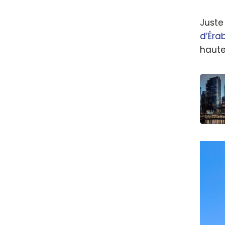
Juste
d’Éra
haute
Témoi
Voya
Vanc
les po