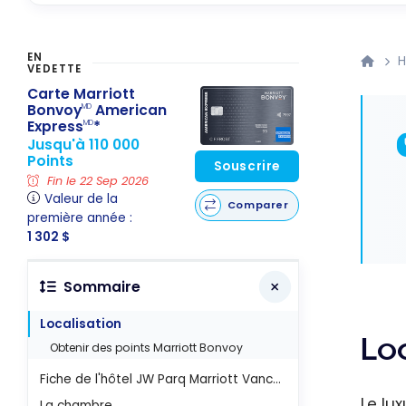
EN
H
VEDETTE
Carte Marriott
Bonvoy
American
MD
Express
*
MD
Jusqu'à 110 000
Points
Souscrire
Fin le 22 Sep 2026
Valeur de la
Comparer
première année :
1 302 $
Sommaire
Localisation
Loc
Obtenir des points Marriott Bonvoy
Fiche de l'hôtel JW Parq Marriott Vancouver
Le lu
La chambre