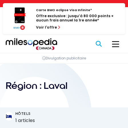
Passer
Panneau de gestion des cookies
au
Carte BMO eclipse Visa Infinite*
Offre exclusive : jusqu’à 80 000 points +
contenu
aucun frais annuel la 1re année*
Voir l'offre
Divulgation publicitaire
Région :
Laval
HÔTELS
1 articles