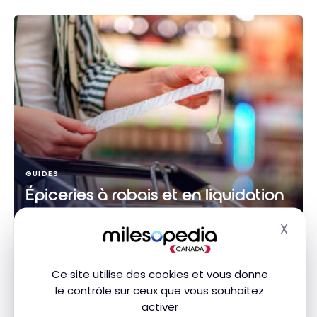
GUIDES
Épiceries à rabais et en liquidation
au Québec et au Canada
X
Masq
15 juin 2026
Épiceries à rabais et en liquidation au Québec et au
Ce site utilise des cookies et vous donne
Canada
le contrôle sur ceux que vous souhaitez
activer