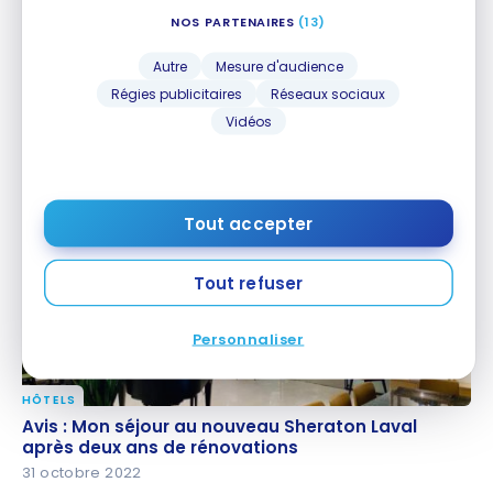
NOS PARTENAIRES
(13)
Autre
Mesure d'audience
Régies publicitaires
Réseaux sociaux
GUIDES
Vidéos
Épiceries à rabais et en liquidation au Canada
Épiceries à rabais et en liquidation au Canada
25 février 2025
Tout accepter
Tout refuser
Personnaliser
HÔTELS
Avis : Mon séjour au nouveau Sheraton Laval après
Avis : Mon séjour au nouveau Sheraton Laval
deux ans de rénovations
après deux ans de rénovations
31 octobre 2022