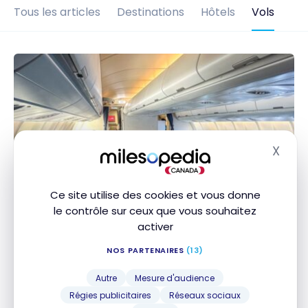
Tous les articles
Destinations
Hôtels
Vols
X
Masq
Ce site utilise des cookies et vous donne
le contrôle sur ceux que vous souhaitez
VOLS
activer
Avis : Air Mauritius A330neo Classe
Affaires | Genève – Maurice
NOS PARTENAIRES
(13)
26 novembre 2024
Autre
Mesure d'audience
Avis : Air Mauritius A330neo Classe Affaires | Genève
Régies publicitaires
Réseaux sociaux