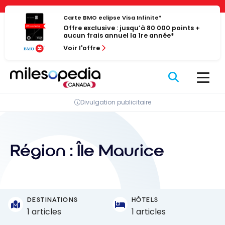
Passer
Panneau de gestion des cookies
au
Carte BMO eclipse Visa Infinite*
Offre exclusive : jusqu’à 80 000 points +
contenu
aucun frais annuel la 1re année*
Voir l'offre
Divulgation publicitaire
Région :
Île Maurice
DESTINATIONS
HÔTELS
1 articles
1 articles