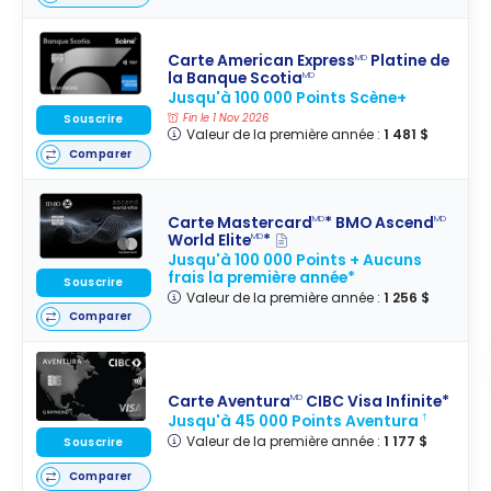
Carte American Express
Platine de
MD
la Banque Scotia
MD
Jusqu'à 100 000 Points Scène+
Fin le 1 Nov 2026
Souscrire
Valeur de la première année :
1 481 $
Comparer
Carte Mastercard
* BMO Ascend
MD
MD
World Elite
*
MD
Jusqu'à 100 000 Points + Aucuns
frais la première année*
Souscrire
Valeur de la première année :
1 256 $
Comparer
Carte Aventura
CIBC Visa Infinite*
MD
Jusqu'à 45 000 Points Aventura
†
Valeur de la première année :
1 177 $
Souscrire
Comparer