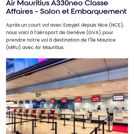
Air Mauritius A330neo Classe
A350 |
Classe
Affaires – Salon et Embarquement
Business |
YYZ-CDG
Après un court vol avec Easyjet depuis Nice (NCE),
nous voici à l’aéroport de Genève (GVA) pour
prendre notre vol à destination de l’Île Maurice
(MRU) avec Air Mauritius.