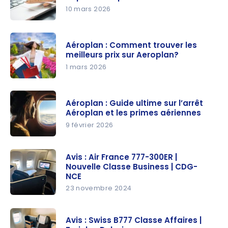
10 mars 2026
Les sweet
spots
Aéroplan : Comment trouver les
d’Aéroplan
meilleurs prix sur Aeroplan?
depuis
1 mars 2026
l’Europe
Aéroplan :
Comment
Aéroplan : Guide ultime sur l’arrêt
trouver les
Aéroplan et les primes aériennes
meilleurs
9 février 2026
prix sur
Aéroplan :
Aeroplan?
Guide
Avis : Air France 777-300ER |
Nouvelle Classe Business | CDG-
ultime sur
NCE
l’arrêt
23 novembre 2024
Aéroplan
Avis : Air
et les
France
primes
Avis : Swiss B777 Classe Affaires |
777-300ER