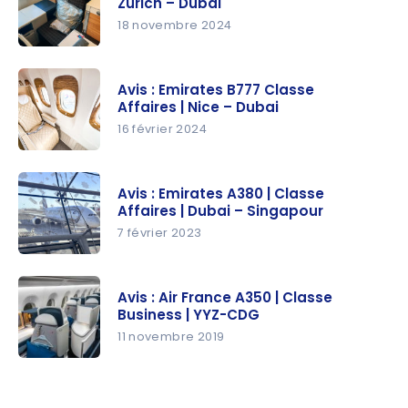
Zurich – Dubai
aériennes
| Nouvelle
18 novembre 2024
Classe
Avis : Swiss
Business |
B777
CDG-NCE
Avis : Emirates B777 Classe
Classe
Affaires | Nice – Dubai
Affaires |
16 février 2024
Zurich –
Avis :
Dubai
Emirates
Avis : Emirates A380 | Classe
B777
Affaires | Dubai – Singapour
Classe
7 février 2023
Affaires |
Avis :
Nice –
Emirates
Dubai
Avis : Air France A350 | Classe
A380 |
Business | YYZ-CDG
Classe
11 novembre 2019
Affaires |
Avis : Air
Dubai –
France
Singapour