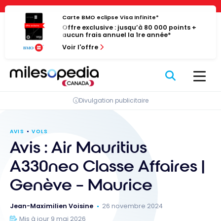
Passer
Panneau de gestion des cookies
au
Carte BMO eclipse Visa Infinite*
Offre exclusive : jusqu’à 80 000 points +
contenu
aucun frais annuel la 1re année*
Voir l'offre
Divulgation publicitaire
AVIS
VOLS
Avis : Air Mauritius
A330neo Classe Affaires |
Genève – Maurice
Jean-Maximilien Voisine
26 novembre 2024
Mis à jour 9 mai 2026