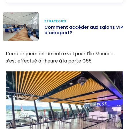
STRATÉGIES
Comment accéder aux salons VIP
d’aéroport?
Comment
accéder aux
L’embarquement de notre vol pour l’Île Maurice
salons VIP
s’est effectué à l’heure à la porte C55.
d’aéroport?