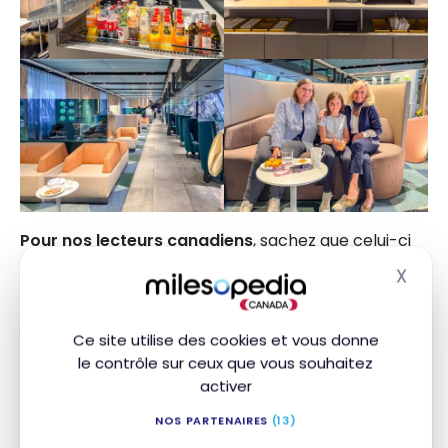
Pour nos lecteurs canadiens
, sachez que celui-ci
est accessible pour les membres
Priority Pass
(via
X
Masq
la
Carte de Platine
d’American Express
ou la
MD
Carte American Express Platine de la Banque
Scotia
) ou
DragonPass
(disponible avec de
Ce site utilise des cookies et vous donne
le contrôle sur ceux que vous souhaitez
nombreuses cartes de crédit
Visa
et
Mastercard
activer
comme la
Carte Aventura
CIBC Visa Infinite*
, la
MD
Carte Visa Infinite +* Passeport Banque Scotia
ou la
NOS PARTENAIRES
(13)
Carte Mastercard BMO Ascend World Elite
).