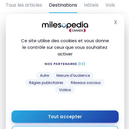
Tous les articles
Destinations
Hôtels
Vols
X
Masq
Ce site utilise des cookies et vous donne
le contrôle sur ceux que vous souhaitez
activer
NOS PARTENAIRES
(13)
Autre
Mesure d'audience
TÉMOIGNAGES
Régies publicitaires
Réseaux sociaux
Île Maurice : Voyage à l’Île Maurice
Vidéos
et Madagascar avec les points |
Témoignage
17 août 2017
Tout accepter
Île Maurice : Voyage à l’Île Maurice et Madagascar