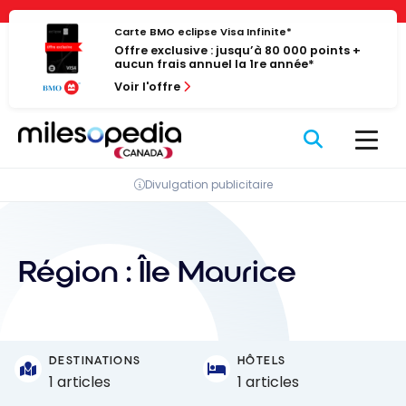
Passer
Panneau de gestion des cookies
au
Carte BMO eclipse Visa Infinite*
Offre exclusive : jusqu’à 80 000 points +
contenu
aucun frais annuel la 1re année*
Voir l'offre
Divulgation publicitaire
Région :
Île Maurice
DESTINATIONS
HÔTELS
1 articles
1 articles