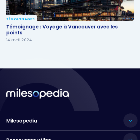
TÉMOIGNAGES
Témoignage : Voyage à Vancouver avec les points
Témoignage : Voyage à Vancouver avec les
points
14 avril 2024
Milesopedia