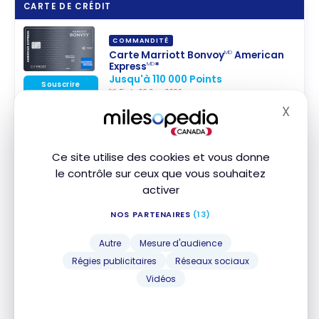
CARTE DE CRÉDIT
COMMANDITÉ
Carte Marriott Bonvoy
American
MD
Express
*
MD
Jusqu'à 110 000 Points
Souscrire
Fin le 22 Sep 2026
Valeur de la première année :
1 302 $
Comparer
X
Masq
Que peut-on obtenir pour 30 000 points?
Ce site utilise des cookies et vous donne
le contrôle sur ceux que vous souhaitez
activer
Assez de points pour 5 nuits à l’hôtel Le
NOS PARTENAIRES
(13)
Méridien pour 28 000 points – incluant une
Autre
Mesure d'audience
nuit gratuite (valeur de
1300$
, pour
Régies publicitaires
Réseaux sociaux
seulement
120$
en frais de carte)
Vidéos
En effet le Méridien est un hôtel à 7 000 Starpoints