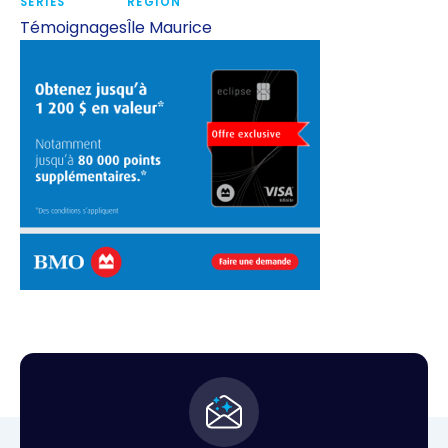
SÉRIES
RÉGION
Témoignages
Île Maurice