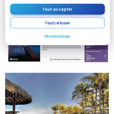
par nuit, et pour
une réservation de 4 nuits,
Tout accepter
Starwood vous offre la cinquième
. Soit un total de
5 600 points par nuit.
Tout refuser
Personnaliser