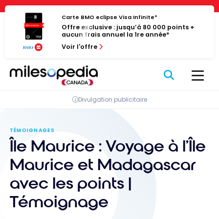
Passer
Panneau de gestion des cookies
au
Carte BMO eclipse Visa Infinite*
Offre exclusive : jusqu’à 80 000 points +
contenu
aucun frais annuel la 1re année*
Voir l'offre
Divulgation publicitaire
TÉMOIGNAGES
Île Maurice : Voyage à l’Île
Maurice et Madagascar
avec les points |
Témoignage