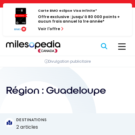
Passer
Panneau de gestion des cookies
au
Carte BMO eclipse Visa Infinite*
Offre exclusive : jusqu’à 80 000 points +
contenu
aucun frais annuel la 1re année*
Voir l'offre
Divulgation publicitaire
Région :
Guadeloupe
DESTINATIONS
2 articles