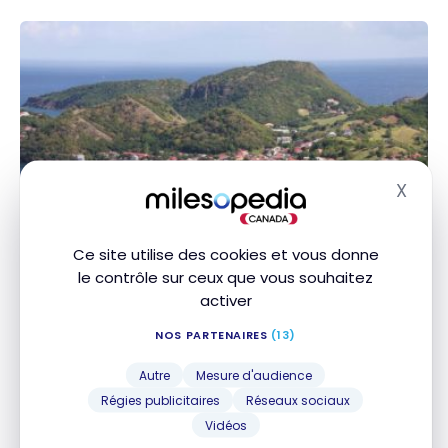
X
Masq
DESTINATIONS
Antilles : Guide de voyage en
Ce site utilise des cookies et vous donne
Guadeloupe | Itinéraires et
le contrôle sur ceux que vous souhaitez
activer
Incontournables
NOS PARTENAIRES
(13)
8 Décembre 2023
Antilles : Guide de voyage en Guadeloupe |
Autre
Mesure d'audience
Itinéraires et Incontournables
Régies publicitaires
Réseaux sociaux
Vidéos