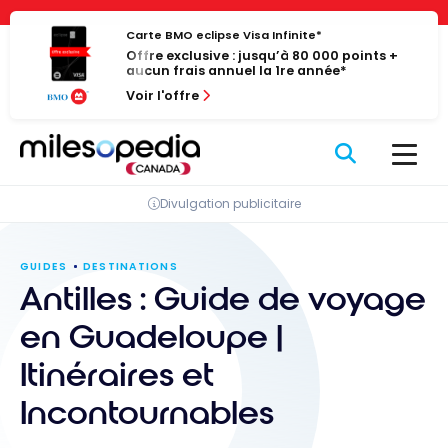
Passer
Panneau de gestion des cookies
au
Carte BMO eclipse Visa Infinite*
Offre exclusive : jusqu’à 80 000 points +
contenu
aucun frais annuel la 1re année*
Voir l'offre
Divulgation publicitaire
GUIDES
DESTINATIONS
Antilles : Guide de voyage
en Guadeloupe |
Itinéraires et
Incontournables