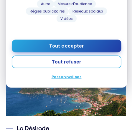
Falaises, à travers la végétation tropicale sèche.
Autre
Mesure d'audience
Régies publicitaires
Réseaux sociaux
Confectionner un
Salako
, chapeau traditionnel des
Vidéos
pêcheurs saintois.
Tout accepter
Tout refuser
Personnaliser
La Désirade