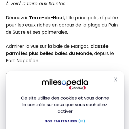
À voir/ à faire aux Saintes :
Découvrir
Terre-de-Haut
, l’île principale, réputée
pour les eaux riches en coraux de la plage du Pain
de Sucre et ses palmeraies.
Admirer la vue sur la baie de Marigot,
classée
parmi les plus belles baies du Monde
, depuis le
Fort Napoléon.
Toujours à Terre-de-Haut, profiter du calme de la
X
Masq
plage de Pompierre
pour savourer une crêpe de
poissons ou un tourment d’amour, une pâtisserie
que les femmes préparaient à leur époux qui
Ce site utilise des cookies et vous donne
partaient pêcher en mer.
le contrôle sur ceux que vous souhaitez
activer
Découvrir Terre-de-Bas. Pratiquer la randonnée en
NOS PARTENAIRES
(13)
utilisant la trajectoire du
Dessus de l ‘Étang
ou des