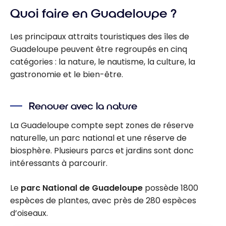
accessoire
Quoi faire en Guadeloupe ?
s de
Les principaux attraits touristiques des îles de
voyage au
Guadeloupe peuvent être regroupés en cinq
Canada de
catégories : la nature, le nautisme, la culture, la
l’équipe
gastronomie et le bien-être.
Milesopedi
a
Renouer avec la nature
La Guadeloupe compte sept zones de réserve
naturelle, un parc national et une réserve de
biosphère. Plusieurs parcs et jardins sont donc
intéressants à parcourir.
Le
parc National de Guadeloupe
possède 1800
espèces de plantes, avec près de 280 espèces
d’oiseaux.