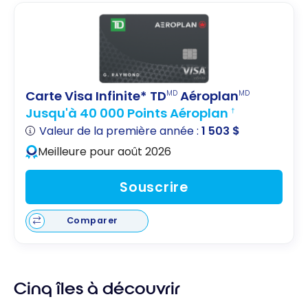
crédit
mon
Aéroplan :
voyage?
bagage
enregistré
gratuit
Carte Visa Infinite* TD
Aéroplan
MD
MD
Jusqu'à 40 000 Points Aéroplan
†
Valeur de la première année :
1 503 $
Meilleure pour août 2026
Souscrire
Comparer
Cinq îles à découvrir