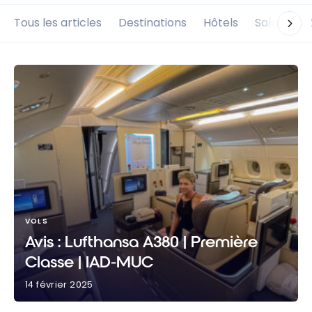
Tous les articles
Destinations
Hôtels
Salons d'
VOLS
Avis : Lufthansa A380 | Première
Classe | IAD-MUC
14 février 2025
Avis : Lufthansa A380 | Première Classe | IAD-MUC