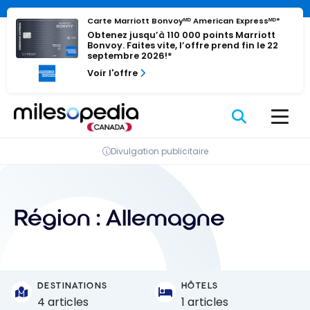
Passer
Panneau de gestion des cookies
Carte Marriott Bonvoyᴹᴰ American Expressᴹᴰ*
au
Obtenez jusqu’à 110 000 points Marriott
contenu
Bonvoy. Faites vite, l’offre prend fin le 22
septembre 2026!*
Voir l'offre
Divulgation publicitaire
Région :
Allemagne
DESTINATIONS
HÔTELS
4 articles
1 articles