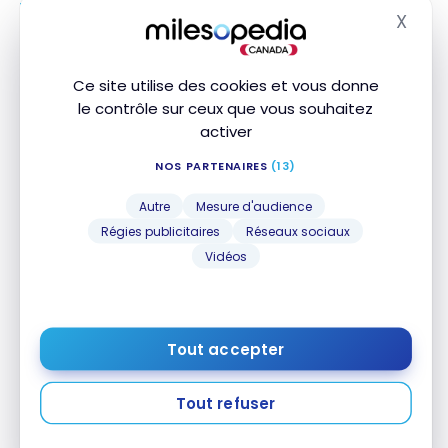
VOLS
X
Avis : Lufthansa A350-900 | Classe Affaires Allegris |
Masq
Avis : Lufthansa A350-900 | Classe Affaires Allegris
MUC-YUL
| MUC-YUL
5 septembre 2024
Ce site utilise des cookies et vous donne
le contrôle sur ceux que vous souhaitez
activer
NOS PARTENAIRES
(13)
Autre
Mesure d'audience
Régies publicitaires
Réseaux sociaux
Vidéos
VOLS
Avis : Singapore Airlines A380 Suites | Première
Avis : Singapore Airlines A380 Suites | Première
Classe | FRA-JFK
Classe | FRA-JFK
Tout accepter
6 avril 2022
Tout refuser