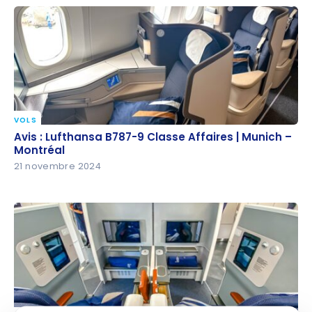
VOLS
Avis : Lufthansa B787-9 Classe Affaires | Munich –
Avis : Lufthansa B787-9 Classe Affaires | Munich –
Montréal
Montréal
21 novembre 2024