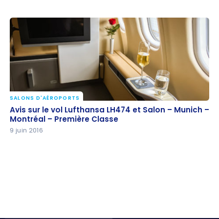
SALONS D'AÉROPORTS
Avis sur le vol Lufthansa LH474 et Salon – Munich –
Avis sur le vol Lufthansa LH474 et Salon – Munich –
Montréal – Première Classe
Montréal – Première Classe
9 juin 2016