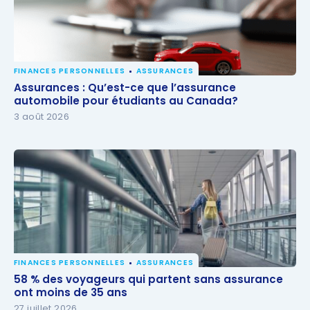
FINANCES PERSONNELLES
ASSURANCES
Assurances : Qu’est-ce que l’assurance automobile
Assurances : Qu’est-ce que l’assurance
pour étudiants au Canada?
automobile pour étudiants au Canada?
3 août 2026
FINANCES PERSONNELLES
ASSURANCES
58 % des voyageurs qui partent sans assurance ont
58 % des voyageurs qui partent sans assurance
moins de 35 ans
ont moins de 35 ans
27 juillet 2026