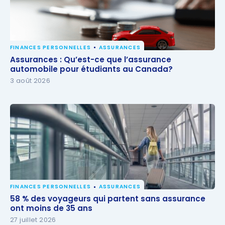
FINANCES PERSONNELLES
ASSURANCES
Assurances : Qu’est-ce que l’assurance automobile
Assurances : Qu’est-ce que l’assurance
pour étudiants au Canada?
automobile pour étudiants au Canada?
3 août 2026
FINANCES PERSONNELLES
ASSURANCES
58 % des voyageurs qui partent sans assurance ont
58 % des voyageurs qui partent sans assurance
moins de 35 ans
ont moins de 35 ans
27 juillet 2026