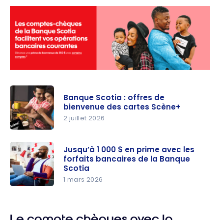
Banque Scotia : offres de
bienvenue des cartes Scène+
2 juillet 2026
Banque
Scotia :
Jusqu’à 1 000 $ en prime avec les
forfaits bancaires de la Banque
offres de
Scotia
bienvenue
1 mars 2026
des cartes
Jusqu’à
Scène+
1 000 $ en
prime avec
Le compte chèques avec la