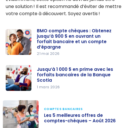
une solution ! Il est recommandé d’éviter de mettre
votre compte à découvert. Soyez avertis !
BMO compte chèques : Obtenez
jusqu’à 900 $ en ouvrant un
forfait bancaire et un compte
d’épargne
21 mai 2026
BMO
compte
Jusqu’à 1 000 $ en prime avec les
chèques :
forfaits bancaires de la Banque
Obtenez
Scotia
jusqu’à
1 mars 2026
900 $ en
Jusqu’à
ouvrant un
1 000 $ en
forfait
prime avec
COMPTES BANCAIRES
Les 5 meilleures offres de
bancaire
les forfaits
comptes-chèques – Août 2026
et un
bancaires