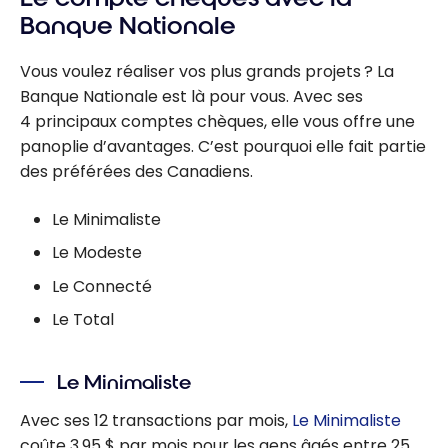
les forfaits
Banque Nationale
bancaires
de la
Vous voulez réaliser vos plus grands projets ? La
Banque
Banque Nationale est là pour vous. Avec ses
Scotia
4 principaux comptes chèques, elle vous offre une
panoplie d’avantages. C’est pourquoi elle fait partie
des préférées des Canadiens.
Le Minimaliste
Le Modeste
Le Connecté
Le Total
Le Minimaliste
Avec ses 12 transactions par mois,
Le Minimaliste
coûte 3,95 $ par mois pour les gens âgés entre 25