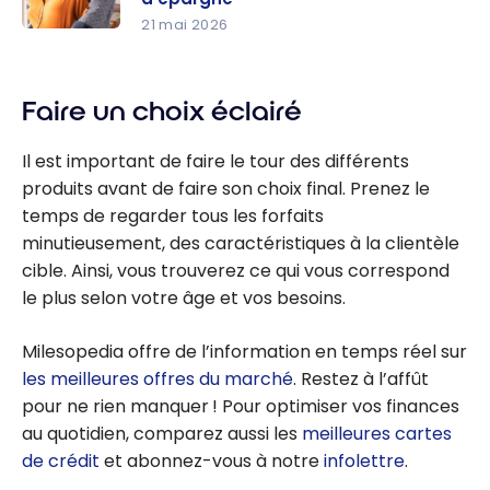
avec la
Infinite !*
21 mai 2026
Carte
BMO
Mastercar
compte
d BMO
chèques :
Faire un choix éclairé
Ascend
Obtenez
World Elite
jusqu’à
Il est important de faire le tour des différents
900 $ en
produits avant de faire son choix final. Prenez le
ouvrant un
temps de regarder tous les forfaits
forfait
minutieusement, des caractéristiques à la clientèle
bancaire
cible. Ainsi, vous trouverez ce qui vous correspond
et un
le plus selon votre âge et vos besoins.
compte
d’épargne
Milesopedia offre de l’information en temps réel sur
les meilleures offres du marché
. Restez à l’affût
pour ne rien manquer ! Pour optimiser vos finances
au quotidien, comparez aussi les
meilleures cartes
de crédit
et abonnez-vous à notre
infolettre
.