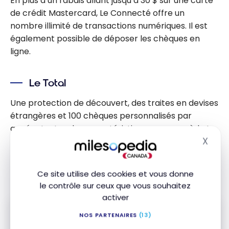
En plus d’un rabais allant jusqu’à 30 $ sur une carte
de crédit Mastercard, Le Connecté offre un
nombre illimité de transactions numériques. Il est
également possible de déposer les chèques en
ligne.
Le Total
Une protection de découvert, des traites en devises
étrangères et 100 chèques personnalisés par
année ; toutes des caractéristiques que possède Le
X
Total de la Banque Nationale.
Masq
À un prix de 28,95 $ par mois, le forfait est gratuit si
Ce site utilise des cookies et vous donne
vous avez un solde de 6 000 $ dans votre compte.
le contrôle sur ceux que vous souhaitez
activer
NOS PARTENAIRES
(13)