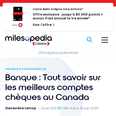
Passer
Panneau de gestion des cookies
au
Carte BMO eclipse Visa Infinite*
Offre exclusive : jusqu’à 80 000 points +
contenu
aucun frais annuel la 1re année*
Voir l'offre
Divulgation publicitaire
FINANCES PERSONNELLES
Banque : Tout savoir sur
les meilleurs comptes
chèques au Canada
Geneviève Lemay
3 juin 2023
Mis à jour 15 juin 2026