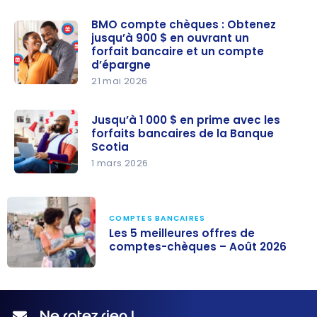
BMO compte chèques : Obtenez
jusqu’à 900 $ en ouvrant un
forfait bancaire et un compte
d’épargne
21 mai 2026
BMO
compte
Jusqu’à 1 000 $ en prime avec les
chèques :
forfaits bancaires de la Banque
Obtenez
Scotia
jusqu’à
1 mars 2026
900 $ en
Jusqu’à
ouvrant un
1 000 $ en
forfait
prime avec
COMPTES BANCAIRES
Les 5 meilleures offres de
bancaire
les forfaits
comptes-chèques – Août 2026
et un
bancaires
compte
de la
Les 5 meilleures
d’épargne
Banque
offres de
Scotia
comptes-
Ne ratez rien !