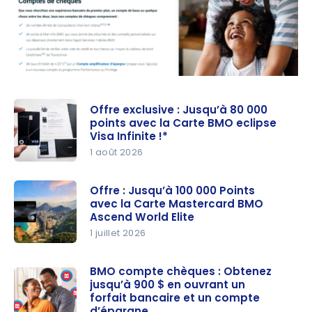
Offre exclusive : Jusqu’à 80 000
points avec la Carte BMO eclipse
Visa Infinite !*
1 août 2026
Offre
exclusive :
Offre : Jusqu’à 100 000 Points
avec la Carte Mastercard BMO
Jusqu’à
Ascend World Elite
80 000
1 juillet 2026
points
Offre :
avec la
Jusqu’à
BMO compte chèques : Obtenez
Carte BMO
jusqu’à 900 $ en ouvrant un
100 000
eclipse
forfait bancaire et un compte
Points
Visa
d’épargne