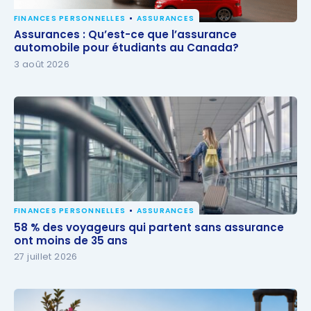
FINANCES PERSONNELLES
ASSURANCES
Assurances : Qu’est-ce que l’assurance automobile
Assurances : Qu’est-ce que l’assurance
pour étudiants au Canada?
automobile pour étudiants au Canada?
3 août 2026
FINANCES PERSONNELLES
ASSURANCES
58 % des voyageurs qui partent sans assurance ont
58 % des voyageurs qui partent sans assurance
moins de 35 ans
ont moins de 35 ans
27 juillet 2026