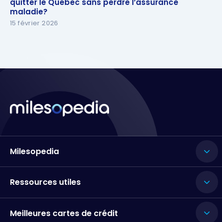
quitter le Québec sans perdre l’assurance maladie?
quitter le Québec sans perdre l’assurance
maladie?
15 février 2026
Milesopedia
Ressources utiles
Meilleures cartes de crédit