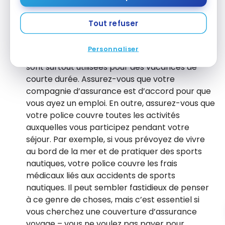
Avant tout, vous devez vous assurer que votre
assurance voyage couvrira ce que vous
Tout refuser
prévoyez de faire pendant votre voyage. De
nombreuses polices d’assurance voyage ne
Personnaliser
couvrent que les activités de loisirs, car elles
sont surtout utilisées pour des vacances de
courte durée. Assurez-vous que votre
compagnie d’assurance est d’accord pour que
vous ayez un emploi. En outre, assurez-vous que
votre police couvre toutes les activités
auxquelles vous participez pendant votre
séjour. Par exemple, si vous prévoyez de vivre
au bord de la mer et de pratiquer des sports
nautiques, votre police couvre les frais
médicaux liés aux accidents de sports
nautiques. Il peut sembler fastidieux de penser
à ce genre de choses, mais c’est essentiel si
vous cherchez une couverture d’assurance
voyage – vous ne voulez pas payer pour