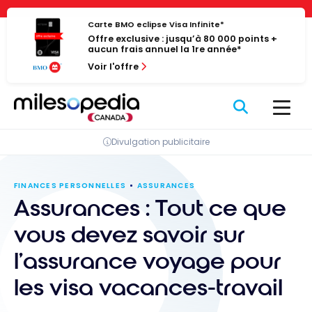
Passer
Panneau de gestion des cookies
au
Carte BMO eclipse Visa Infinite*
Offre exclusive : jusqu’à 80 000 points +
contenu
aucun frais annuel la 1re année*
Voir l'offre
Divulgation publicitaire
FINANCES PERSONNELLES
ASSURANCES
Assurances : Tout ce que
vous devez savoir sur
l’assurance voyage pour
les visa vacances-travail