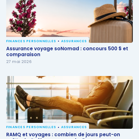
FINANCES PERSONNELLES
ASSURANCES
Assurance voyage soNomad : concours 500 $ et
Assurance voyage soNomad : concours 500 $ et
comparaison
comparaison
27 mai 2026
FINANCES PERSONNELLES
ASSURANCES
RAMQ et voyages : combien de jours peut-on
RAMQ et voyages : combien de jours peut-on