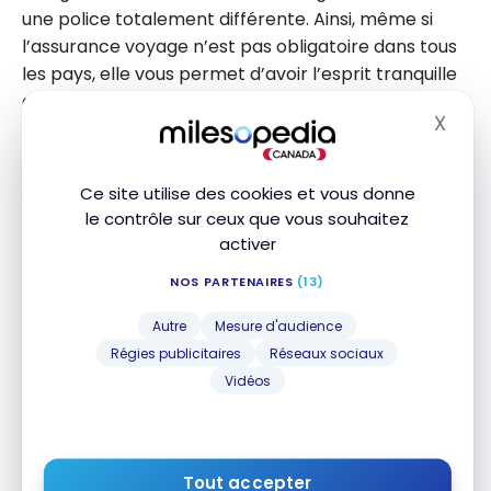
une police totalement différente. Ainsi, même si
l’assurance voyage n’est pas obligatoire dans tous
les pays, elle vous permet d’avoir l’esprit tranquille
en cas d’accident ou d’urgence médicale.
X
Masq
Comment choisir une police
Ce site utilise des cookies et vous donne
d’assurance voyage pour vos
le contrôle sur ceux que vous souhaitez
vacances professionnelles ?
activer
NOS PARTENAIRES
(13)
Il est très important de choisir la bonne police
d’assurance voyage, surtout pour un voyage de
Autre
Mesure d'audience
longue durée comme des vacances-travail. S’il est
Régies publicitaires
Réseaux sociaux
essentiel de s’adresser à un courtier d’assurance
Vidéos
pour choisir la bonne police, il y a quelques
éléments clés à prendre en compte avant même
de parler à quelqu’un :
Tout accepter