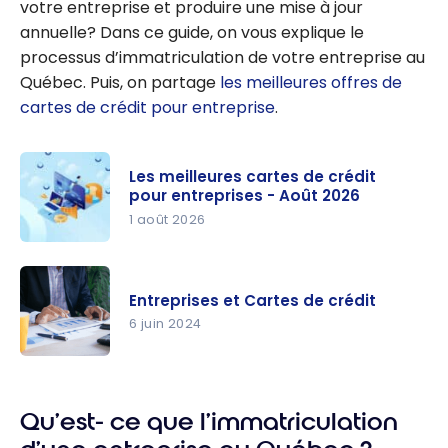
votre entreprise et produire une mise à jour
annuelle? Dans ce guide, on vous explique le
processus d’immatriculation de votre entreprise au
Québec. Puis, on partage
les meilleures offres de
cartes de crédit pour entreprise
.
Les meilleures cartes de crédit
pour entreprises - Août 2026
1 août 2026
Les
meilleures
Entreprises et Cartes de crédit
cartes de
6 juin 2024
crédit pour
entreprise
Entreprises
s - Août
et Cartes
2026
Qu’est- ce que l’immatriculation
de crédit