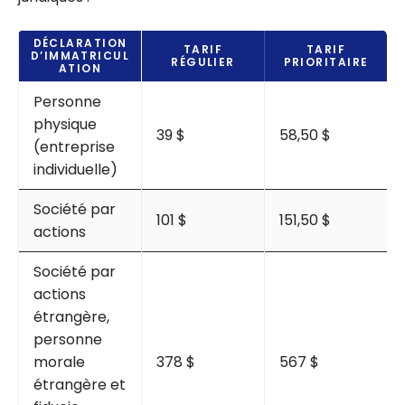
DÉCLARATION
TARIF
TARIF
D’IMMATRICUL
RÉGULIER
PRIORITAIRE
ATION
Personne
physique
39 $
58,50 $
(entreprise
individuelle)
Société par
101 $
151,50 $
actions
Société par
actions
étrangère,
personne
morale
378 $
567 $
étrangère et