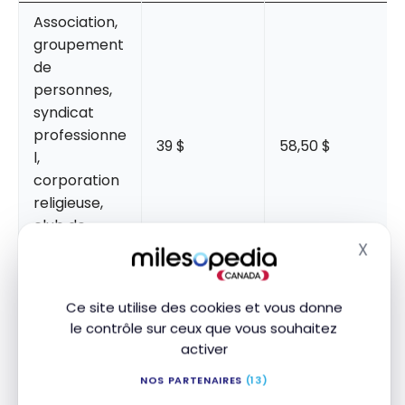
Association,
groupement
de
personnes,
syndicat
professionne
39 $
58,50 $
l,
corporation
religieuse,
club de
chasse et de
X
Masq
pêche
Ce site utilise des cookies et vous donne
Compagnie
101 $
151,50 $
le contrôle sur ceux que vous souhaitez
d’assurance
activer
NOS PARTENAIRES
(13)