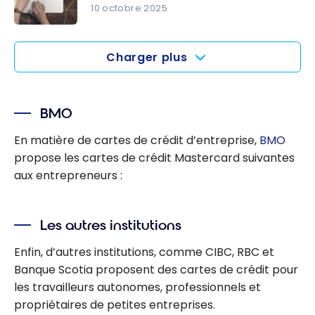
points
10 octobre 2025
primes
avec la
American
American
Carte de
Express
Express :
Charger plus
Platine
Avantages
Entreprise
des cartes
d’America
pour
n Express
BMO
entreprise
Amex
En matière de cartes de crédit d’entreprise,
BMO
propose les cartes de crédit Mastercard suivantes
aux entrepreneurs :
Les autres institutions
Enfin, d’autres institutions, comme CIBC, RBC et
Banque Scotia proposent des cartes de crédit pour
les travailleurs autonomes, professionnels et
propriétaires de petites entreprises.