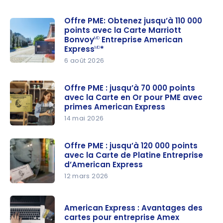
Offre PME: Obtenez jusqu’à 110 000
points avec la Carte Marriott
Bonvoy
Entreprise American
MD
Express
*
MD
6 août 2026
Offre PME:
Obtenez
Offre PME : jusqu’à 70 000 points
jusqu’à
avec la Carte en Or pour PME avec
110 000
primes American Express
points
14 mai 2026
avec la
Offre PME :
Carte
jusqu’à
Offre PME : jusqu’à 120 000 points
avec la Carte de Platine Entreprise
Marriott
70 000
d’American Express
Bonvoy
points
MD
12 mars 2026
Entreprise
avec la
Offre PME :
American
Carte en
jusqu’à
Express
*
Or pour
MD
American Express : Avantages des
120 000
cartes pour entreprise Amex
PME avec