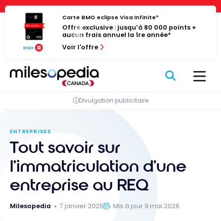
Passer
Panneau de gestion des cookies
au
Carte BMO eclipse Visa Infinite*
Offre exclusive : jusqu’à 80 000 points +
contenu
aucun frais annuel la 1re année*
Voir l'offre
Divulgation publicitaire
ENTREPRISES
Tout savoir sur
l’immatriculation d’une
entreprise au REQ
Milesopedia
7 janvier 2025
Mis à jour 9 mai 2026