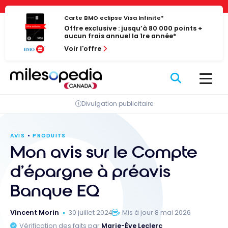
Passer
Panneau de gestion des cookies
au
Carte BMO eclipse Visa Infinite*
Offre exclusive : jusqu’à 80 000 points +
contenu
aucun frais annuel la 1re année*
Voir l'offre
Divulgation publicitaire
AVIS
PRODUITS
Mon avis sur le Compte
d’épargne à préavis
Banque EQ
Vincent Morin
30 juillet 2024
Mis à jour 8 mai 2026
Vérification des faits par
Marie-Ève Leclerc