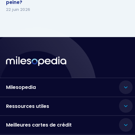
peine?
peine?
22 juin 2026
Milesopedia
Ressources utiles
Meilleures cartes de crédit