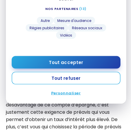
Taux d’intérêt élevé et non promotionnel
NOS PARTENAIRES
(13)
Aucuns frais mensuels
Autre
Mesure d'audience
Aucun solde minimum requis
Régies publicitaires
Réseaux sociaux
Dépôts protégés par la SADC
Vidéos
Retraits gratuits et illimités
Inconvénients :
Tout accepter
Période de préavis
Tout refuser
Pas offert au Québec
Personnaliser
Bien que la période de préavis soit le principal
désavantage de ce compte d’épargne, c’est
justement cette exigence de préavis qui vous
permet d’obtenir un taux d’intérêt plus élevé. De
plus, c’est vous qui choisissez la période de préavis