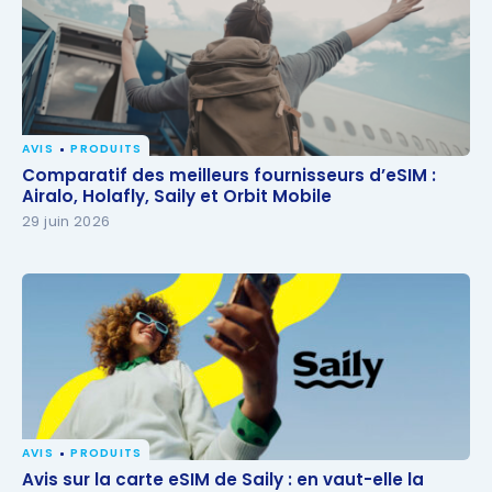
AVIS
PRODUITS
Comparatif des meilleurs fournisseurs d’eSIM :
Comparatif des meilleurs fournisseurs d’eSIM :
Airalo, Holafly, Saily et Orbit Mobile
Airalo, Holafly, Saily et Orbit Mobile
29 juin 2026
AVIS
PRODUITS
Avis sur la carte eSIM de Saily : en vaut-elle la
Avis sur la carte eSIM de Saily : en vaut-elle la