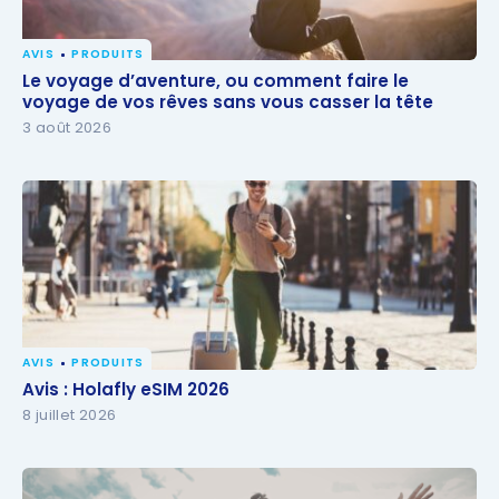
AVIS
PRODUITS
Le voyage d’aventure, ou comment faire le voyage
Le voyage d’aventure, ou comment faire le
de vos rêves sans vous casser la tête
voyage de vos rêves sans vous casser la tête
3 août 2026
AVIS
PRODUITS
Avis : Holafly eSIM 2026
Avis : Holafly eSIM 2026
8 juillet 2026