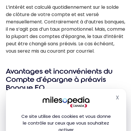
L’intérêt est calculé quotidiennement sur le solde
de clôture de votre compte et est versé
mensuellement. Contrairement à d’autres banques,
il ne s’agit pas d’un taux promotionnel. Mais, comme
la plupart des comptes d’épargne, le taux d’intérêt
peut être changé sans préavis. Le cas échéant,
vous serez mis au courant par courriel.
Avantages et inconvénients du
Compte d’épargne à préavis
Banque EQ
X
Masq
Voici les principaux avantages et inconvénients du
Compte d’épargne à préavis Banque EQ
:
Ce site utilise des cookies et vous donne
Avantages :
le contrôle sur ceux que vous souhaitez
activer