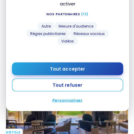
activer
NOS PARTENAIRES
(13)
Autre
Mesure d'audience
Régies publicitaires
Réseaux sociaux
Vidéos
HÔTELS
Avis : Sheraton Tribeca New York Hotel | Marriott
Avis : Sheraton Tribeca New York Hotel | Marriott
Bonvoy
Bonvoy
22 juillet 2019
Tout accepter
Tout refuser
Personnaliser
HÔTELS