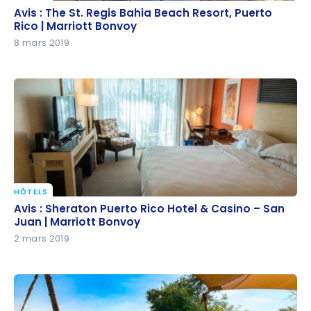
Avis : The St. Regis Bahia Beach Resort, Puerto Rico |
Avis : The St. Regis Bahia Beach Resort, Puerto
Marriott Bonvoy
Rico | Marriott Bonvoy
8 mars 2019
HÔTELS
Avis : Sheraton Puerto Rico Hotel & Casino – San
Avis : Sheraton Puerto Rico Hotel & Casino – San
Juan | Marriott Bonvoy
Juan | Marriott Bonvoy
2 mars 2019