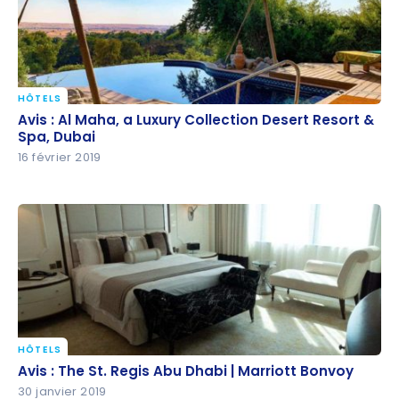
HÔTELS
Avis : Al Maha, a Luxury Collection Desert Resort &
Avis : Al Maha, a Luxury Collection Desert Resort &
Spa, Dubai
Spa, Dubai
16 février 2019
HÔTELS
Avis : The St. Regis Abu Dhabi | Marriott Bonvoy
Avis : The St. Regis Abu Dhabi | Marriott Bonvoy
30 janvier 2019