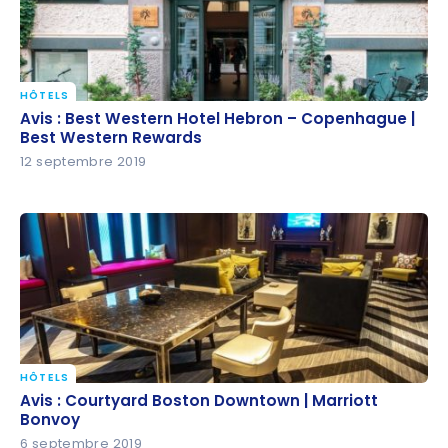
HÔTELS
Avis : Best Western Hotel Hebron – Copenhague |
Avis : Best Western Hotel Hebron – Copenhague |
Best Western Rewards
Best Western Rewards
12 septembre 2019
HÔTELS
Avis : Courtyard Boston Downtown | Marriott
Avis : Courtyard Boston Downtown | Marriott
Bonvoy
Bonvoy
6 septembre 2019