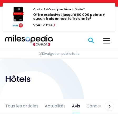
Passer
Panneau de gestion des cookies
au
Carte BMO eclipse Visa Infinite*
Offre exclusive : jusqu’à 80 000 points +
contenu
aucun frais annuel la 1re année*
Voir l'offre
Divulgation publicitaire
Hôtels
Tous les articles
Actualités
Avis
Concours
En