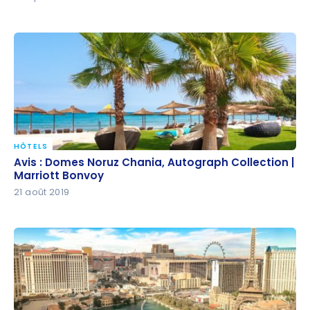
HÔTELS
Avis : Domes Noruz Chania, Autograph Collection |
Avis : Domes Noruz Chania, Autograph Collection |
Marriott Bonvoy
Marriott Bonvoy
21 août 2019