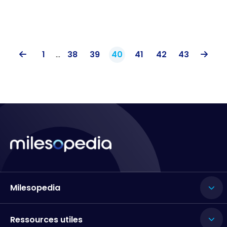
1
...
38
39
40
41
42
43
Milesopedia
Ressources utiles