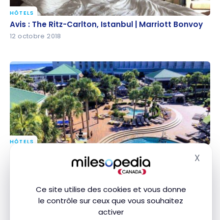
HÔTELS
Avis : The Ritz-Carlton, Istanbul | Marriott Bonvoy
Avis : The Ritz-Carlton, Istanbul | Marriott Bonvoy
12 octobre 2018
HÔTELS
Avis : The Westin Hilton Head Island Resort & Spa |
Avis : The Westin Hilton Head Island Resort & Spa |
X
Masq
Marriott Bonvoy
Marriott Bonvoy
14 septembre 2018
Ce site utilise des cookies et vous donne
le contrôle sur ceux que vous souhaitez
activer