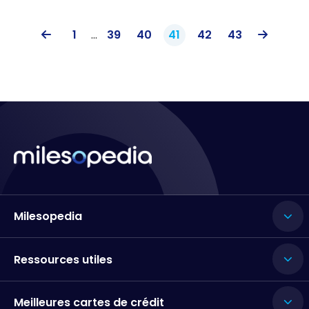
1
...
39
40
41
42
43
Milesopedia
Ressources utiles
Meilleures cartes de crédit