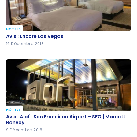
HÔTELS
Avis : Encore Las Vegas
Avis : Encore Las Vegas
16 Décembre 2018
HÔTELS
Avis : Aloft San Francisco Airport – SFO | Marriott
Avis : Aloft San Francisco Airport – SFO | Marriott
Bonvoy
Bonvoy
9 Décembre 2018