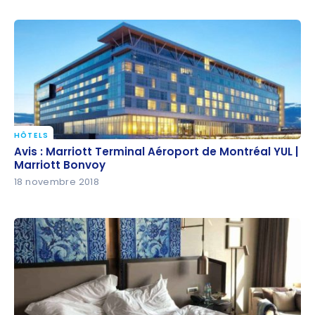
HÔTELS
Avis : Marriott Terminal Aéroport de Montréal YUL |
Avis : Marriott Terminal Aéroport de Montréal YUL |
Marriott Bonvoy
Marriott Bonvoy
18 novembre 2018