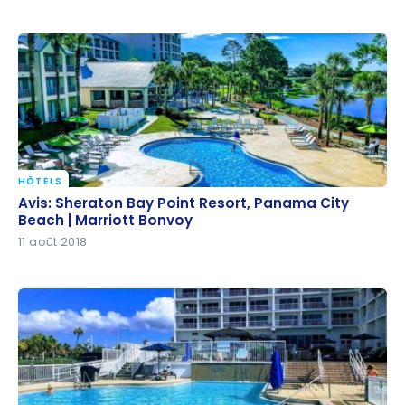
HÔTELS
Avis: Sheraton Bay Point Resort, Panama City Beach
Avis: Sheraton Bay Point Resort, Panama City
| Marriott Bonvoy
Beach | Marriott Bonvoy
11 août 2018