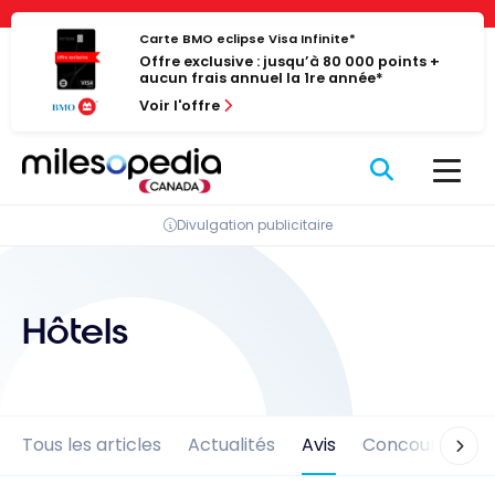
Passer
Panneau de gestion des cookies
au
Carte BMO eclipse Visa Infinite*
Offre exclusive : jusqu’à 80 000 points +
contenu
aucun frais annuel la 1re année*
Voir l'offre
Divulgation publicitaire
Hôtels
Tous les articles
Actualités
Avis
Concours
En