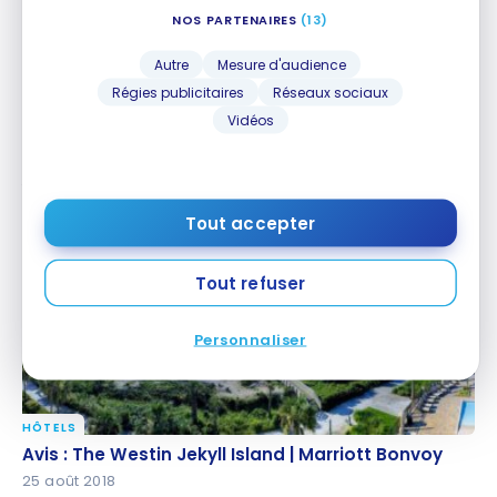
NOS PARTENAIRES
(13)
Autre
Mesure d'audience
Régies publicitaires
Réseaux sociaux
Vidéos
HÔTELS
Avis : Four Seasons Hotel Las Vegas
Avis : Four Seasons Hotel Las Vegas
7 septembre 2018
Tout accepter
Tout refuser
Personnaliser
HÔTELS
Avis : The Westin Jekyll Island | Marriott Bonvoy
Avis : The Westin Jekyll Island | Marriott Bonvoy
25 août 2018