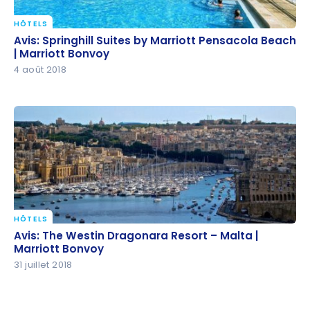
HÔTELS
Avis: Springhill Suites by Marriott Pensacola Beach |
Avis: Springhill Suites by Marriott Pensacola Beach
Marriott Bonvoy
| Marriott Bonvoy
4 août 2018
HÔTELS
Avis: The Westin Dragonara Resort – Malta |
Avis: The Westin Dragonara Resort – Malta |
Marriott Bonvoy
Marriott Bonvoy
31 juillet 2018