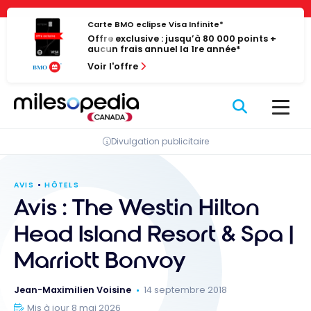
Passer
Panneau de gestion des cookies
au
Carte BMO eclipse Visa Infinite*
Offre exclusive : jusqu’à 80 000 points +
contenu
aucun frais annuel la 1re année*
Voir l'offre
Divulgation publicitaire
AVIS
HÔTELS
Avis : The Westin Hilton
Head Island Resort & Spa |
Marriott Bonvoy
Jean-Maximilien Voisine
14 septembre 2018
Mis à jour 8 mai 2026