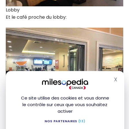
Lobby
Et le café proche du lobby:
X
Masq
Ce site utilise des cookies et vous donne
le contrôle sur ceux que vous souhaitez
activer
Café – The Westin Hilton Head Island Resort & Spa
NOS PARTENAIRES
(13)
Nous nous dirigeons donc vers notre chambre.