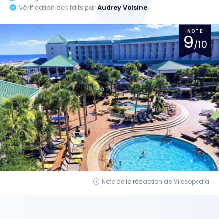
Vérification des faits par
Audrey Voisine
NOTE
9
/10
Note de la rédaction de Milesopedia