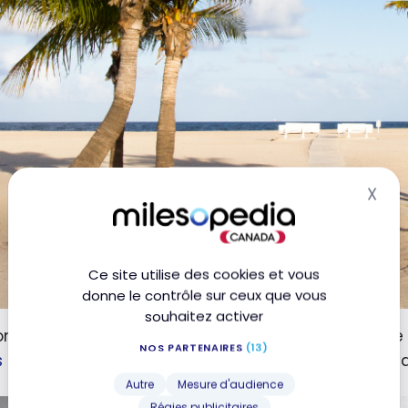
X
Mas
Ce site utilise des cookies et vous
donne le contrôle sur ceux que vous
souhaitez activer
onnes cartes permettent d’économiser sur presque 
NOS PARTENAIRES
(13)
s
et
les billets d’avion
. L’objectif reste le même : vo
Autre
Mesure d'audience
Régies publicitaires