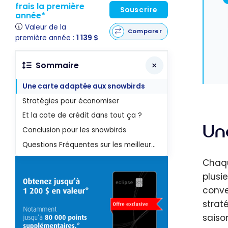
frais la première
Souscrire
année*
Valeur de la
Comparer
première année :
1 139 $
Sommaire
Une carte adaptée aux snowbirds
Stratégies pour économiser
Et la cote de crédit dans tout ça ?
Un
Conclusion pour les snowbirds
Questions Fréquentes sur les meilleures cartes de crédit pour les snowbirds
Chaqu
plusi
conve
strat
saiso