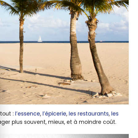
quer le bandeau des cookies
tout :
l’essence
,
l’épicerie
,
les restaurants
,
les
yager plus souvent, mieux, et à moindre coût.