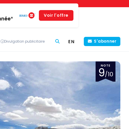
Voir l'offre
année*
EN
S'abonner
Divulgation publicitaire
NOTE
9
/10