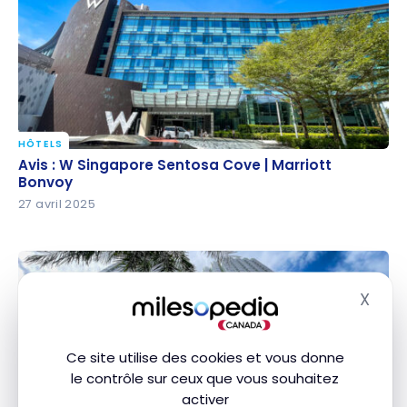
HÔTELS
Avis : W Singapore Sentosa Cove | Marriott Bonvoy
Avis : W Singapore Sentosa Cove | Marriott
Bonvoy
27 avril 2025
X
Masq
Ce site utilise des cookies et vous donne
le contrôle sur ceux que vous souhaitez
activer
HÔTELS