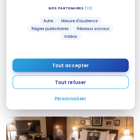
Avis : Four Points by Sheraton Singapore, Riverview |
Avis : Four Points by Sheraton Singapore,
NOS PARTENAIRES
(13)
Marriott Bonvoy
Riverview | Marriott Bonvoy
28 mars 2025
Autre
Mesure d'audience
Régies publicitaires
Réseaux sociaux
Vidéos
Tout accepter
Tout refuser
HÔTELS
Avis : The Westin Singapore | Marriott Bonvoy
Avis : The Westin Singapore | Marriott Bonvoy
Personnaliser
23 juin 2023