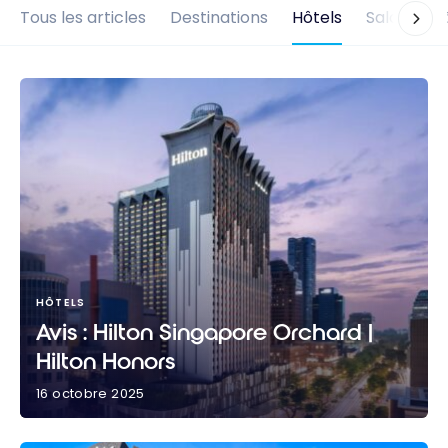
Tous les articles
Destinations
Hôtels
Salons d'
HÔTELS
Avis : Hilton Singapore Orchard |
Hilton Honors
16 octobre 2025
Avis : Hilton Singapore Orchard | Hilton Honors