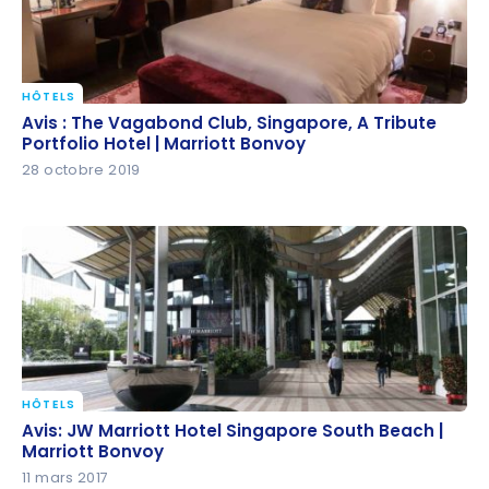
HÔTELS
Avis : The Vagabond Club, Singapore, A Tribute
Avis : The Vagabond Club, Singapore, A Tribute
Portfolio Hotel | Marriott Bonvoy
Portfolio Hotel | Marriott Bonvoy
28 octobre 2019
HÔTELS
Avis: JW Marriott Hotel Singapore South Beach |
Avis: JW Marriott Hotel Singapore South Beach |
Marriott Bonvoy
Marriott Bonvoy
11 mars 2017