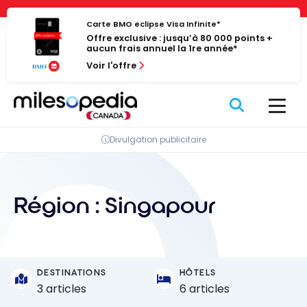
Passer
Panneau de gestion des cookies
au
Carte BMO eclipse Visa Infinite*
Offre exclusive : jusqu’à 80 000 points +
contenu
aucun frais annuel la 1re année*
Voir l'offre
Divulgation publicitaire
Région :
Singapour
DESTINATIONS
HÔTELS
3 articles
6 articles