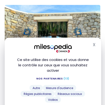
X
Masq
HÔTELS
Avis : Santa Marina, a Luxury
Ce site utilise des cookies et vous donne
Collection Resort, Mykonos |
le contrôle sur ceux que vous souhaitez
activer
Marriott Bonvoy
NOS PARTENAIRES
(13)
24 avril 2025
Avis : Santa Marina, a Luxury Collection Resort,
Autre
Mesure d'audience
Mykonos | Marriott Bonvoy
Régies publicitaires
Réseaux sociaux
Vidéos