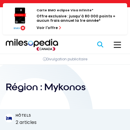
Passer
Panneau de gestion des cookies
au
Carte BMO eclipse Visa Infinite*
Offre exclusive : jusqu’à 80 000 points +
contenu
aucun frais annuel la 1re année*
Voir l'offre
Divulgation publicitaire
Région :
Mykonos
HÔTELS
2 articles