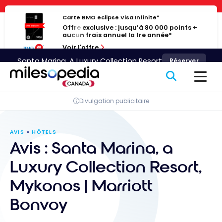
Passer
Panneau de gestion des cookies
au
Carte BMO eclipse Visa Infinite*
Offre exclusive : jusqu’à 80 000 points +
contenu
aucun frais annuel la 1re année*
Voir l'offre
Santa Marina, A Luxury Collection Resort
Réserver
Divulgation publicitaire
AVIS
HÔTELS
Avis : Santa Marina, a
Luxury Collection Resort,
Mykonos | Marriott
Bonvoy