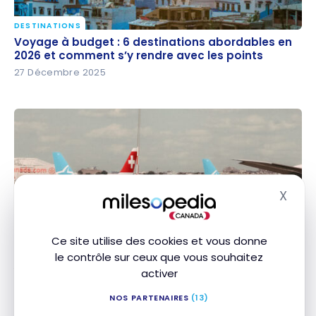
DESTINATIONS
Voyage à budget : 6 destinations abordables en
Voyage à budget : 6 destinations abordables en
2026 et comment s’y rendre avec les points
2026 et comment s’y rendre avec les points
27 Décembre 2025
X
Masq
VOLS
Avis : Air Transat A330-200 | Classe Économie |
Ce site utilise des cookies et vous donne
Avis : Air Transat A330-200 | Classe Économie |
aller-retour YUL-RAK
aller-retour YUL-RAK
le contrôle sur ceux que vous souhaitez
7 octobre 2025
activer
NOS PARTENAIRES
(13)