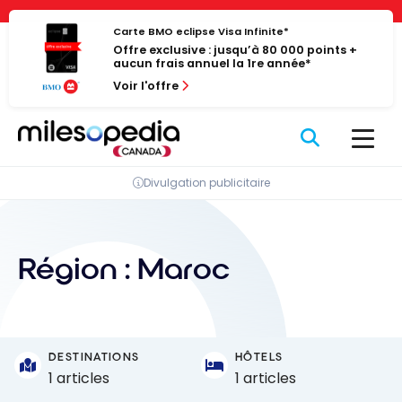
Passer
Panneau de gestion des cookies
au
Carte BMO eclipse Visa Infinite*
Offre exclusive : jusqu’à 80 000 points +
contenu
aucun frais annuel la 1re année*
Voir l'offre
Divulgation publicitaire
Région :
Maroc
DESTINATIONS
HÔTELS
1 articles
1 articles