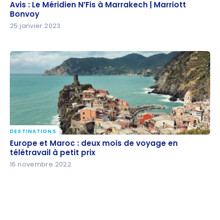
Avis : Le Méridien N’Fis à Marrakech | Marriott
Avis : Le Méridien N’Fis à Marrakech | Marriott
Bonvoy
Bonvoy
25 janvier 2023
DESTINATIONS
Europe et Maroc : deux mois de voyage en
Europe et Maroc : deux mois de voyage en
télétravail à petit prix
télétravail à petit prix
16 novembre 2022