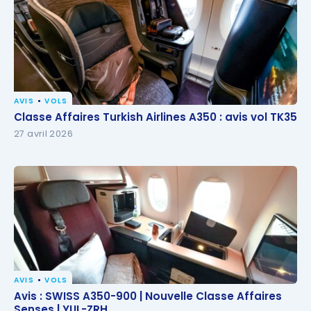
AVIS
VOLS
Classe Affaires Turkish Airlines A350 : avis vol TK35
Classe Affaires Turkish Airlines A350 : avis vol TK35
27 avril 2026
AVIS
VOLS
Avis : SWISS A350-900 | Nouvelle Classe Affaires
Avis : SWISS A350-900 | Nouvelle Classe Affaires
Senses | YUL-ZRH
Senses | YUL-ZRH