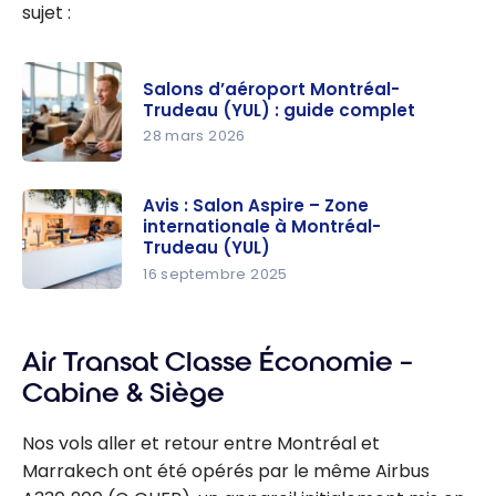
sujet :
Salons d’aéroport Montréal-
Trudeau (YUL) : guide complet
28 mars 2026
Salons
d’aéroport
Avis : Salon Aspire – Zone
internationale à Montréal-
Montréal-
Trudeau (YUL)
Trudeau
16 septembre 2025
(YUL) :
Avis : Salon
guide
Aspire –
complet
Zone
Air Transat Classe Économie –
internation
Cabine & Siège
ale à
Montréal-
Nos vols aller et retour entre Montréal et
Trudeau
Marrakech ont été opérés par le même Airbus