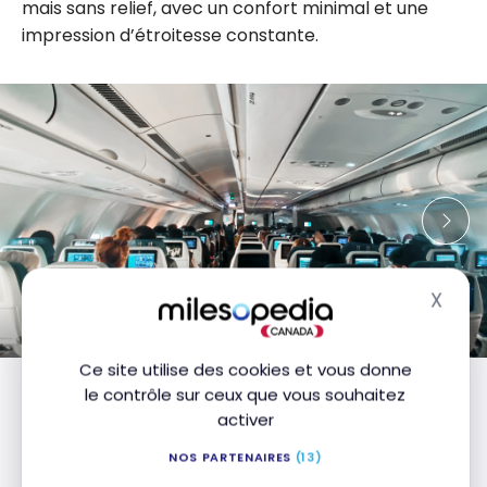
mais sans relief, avec un confort minimal et une
impression d’étroitesse constante.
X
Masq
Ce site utilise des cookies et vous donne
le contrôle sur ceux que vous souhaitez
Siège
activer
NOS PARTENAIRES
(13)
Le siège lui-même offre une inclinaison correcte et