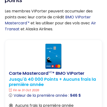
points
avec Air
Transat et
Les membres VIPorter peuvent accumuler des
Alaska
points avec leur carte de crédit
BMO VIPorter
Airlines
Mastercard
*
et les utiliser pour des vols avec
Air
®
Transat
et Alaska Airlines.
Carte Mastercard
* BMO VIPorter
MD
Jusqu'à 40 000 Points + Aucuns frais la
première année
Fin le 31 Oct 2026
Valeur de la première année :
946 $
Aucuns frais la première année