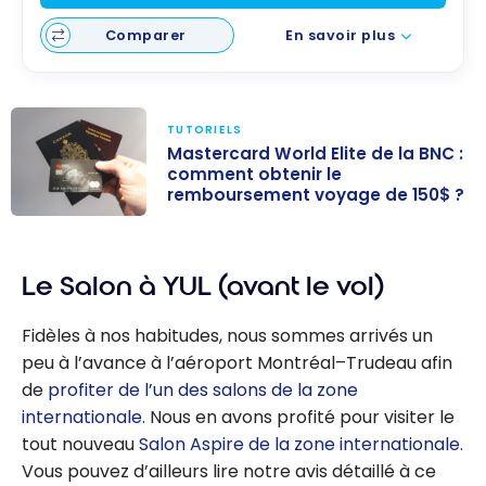
Comparer
En savoir plus
TUTORIELS
Mastercard World Elite de la BNC :
comment obtenir le
remboursement voyage de 150$ ?
Mastercard
World Elite de
Le Salon à YUL (avant le vol)
la BNC :
comment
Fidèles à nos habitudes, nous sommes arrivés un
obtenir le
peu à l’avance à l’aéroport Montréal–Trudeau afin
remboursemen
de
profiter de l’un des salons de la zone
t voyage de
internationale
. Nous en avons profité pour visiter le
150$ ?
tout nouveau
Salon Aspire de la zone internationale
.
Vous pouvez d’ailleurs lire notre avis détaillé à ce