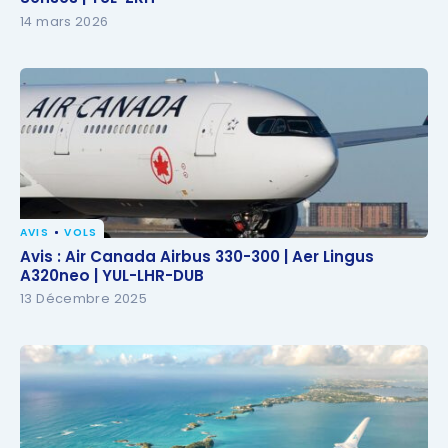
14 mars 2026
AVIS
VOLS
Avis : Air Canada Airbus 330-300 | Aer Lingus
Avis : Air Canada Airbus 330-300 | Aer Lingus
A320neo | YUL-LHR-DUB
A320neo | YUL-LHR-DUB
13 Décembre 2025