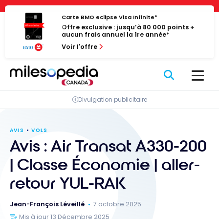
Passer
Panneau de gestion des cookies
au
Carte BMO eclipse Visa Infinite*
Offre exclusive : jusqu’à 80 000 points +
contenu
aucun frais annuel la 1re année*
Voir l'offre
Divulgation publicitaire
AVIS
VOLS
Avis : Air Transat A330-200
| Classe Économie | aller-
retour YUL-RAK
Jean-François Léveillé
7 octobre 2025
Mis à jour 13 Décembre 2025