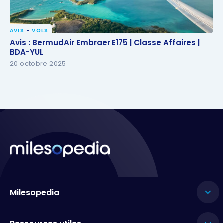
AVIS
VOLS
Avis : BermudAir Embraer E175 | Classe Affaires |
Avis : BermudAir Embraer E175 | Classe Affaires |
BDA-YUL
BDA-YUL
20 octobre 2025
Milesopedia