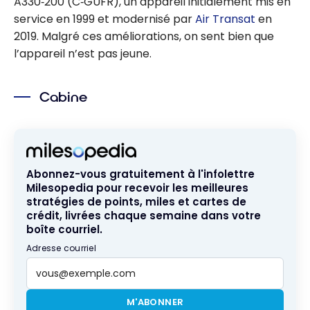
(YUL)
A330‑200 (C‑GUFR), un appareil initialement mis en
service en 1999 et modernisé par
Air Transat
en
2019. Malgré ces améliorations, on sent bien que
l’appareil n’est pas jeune.
Cabine
Abonnez-vous gratuitement à l'infolettre
Milesopedia pour recevoir les meilleures
stratégies de points, miles et cartes de
crédit, livrées chaque semaine dans votre
boîte courriel.
Adresse courriel
M'ABONNER