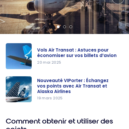
Vols Air Transat : Astuces pour
économiser sur vos billets d’avion
20 mai 2025
Vols Air
Transat :
Nouveauté VIPorter : Échangez
vos points avec Air Transat et
Astuces
Alaska Airlines
pour
19 mars 2025
économise
Nouveauté
r sur vos
VIPorter :
billets
Échangez
Comment obtenir et utiliser des
d’avion
vos points