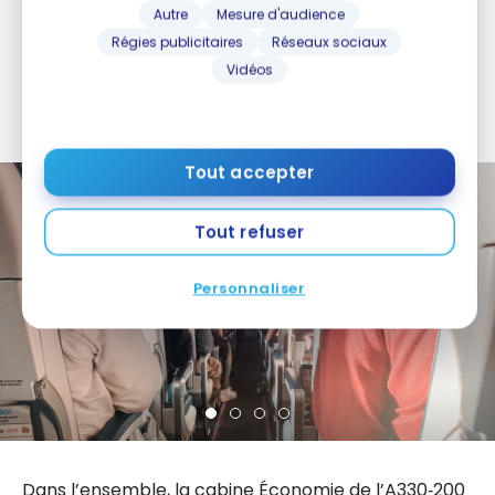
une assise stable, mais sans plus. L’écran tactile
Autre
Mesure d'audience
individuel est petit (à peine la largeur de deux
Régies publicitaires
Réseaux sociaux
passeports canadiens côte à côte), suffisant pour
Vidéos
se distraire mais loin d’offrir une expérience
immersive.
Tout accepter
Tout refuser
Personnaliser
Dans l’ensemble, la cabine Économie de l’A330‑200