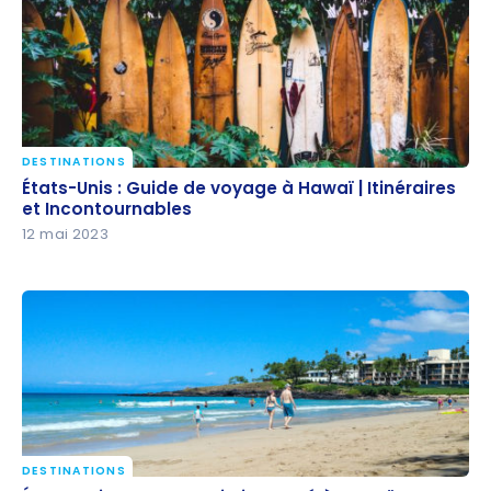
DESTINATIONS
États-Unis : Guide de voyage à Hawaï | Itinéraires et
États-Unis : Guide de voyage à Hawaï | Itinéraires
Incontournables
et Incontournables
12 mai 2023
DESTINATIONS
États-Unis : Comment j’ai voyagé à Hawaï avec les