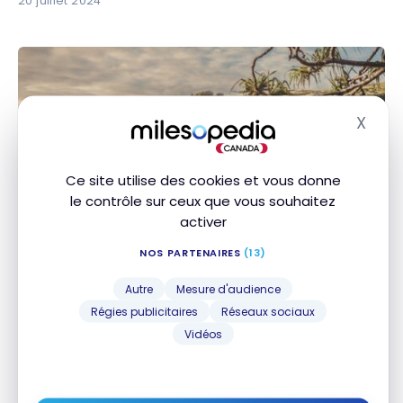
20 juillet 2024
X
Masq
Ce site utilise des cookies et vous donne
DESTINATIONS
le contrôle sur ceux que vous souhaitez
États-Unis : Guide à Big Island, Hawaï | Itinéraires et
États-Unis : Guide à Big Island, Hawaï | Itinéraires
activer
incontournables
et incontournables
NOS PARTENAIRES
(13)
2 mars 2024
Autre
Mesure d'audience
Régies publicitaires
Réseaux sociaux
Vidéos