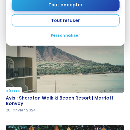
Tout accepter
DESTINATIONS
États-Unis : les meilleures destinations tropicales
Tout refuser
États-Unis : les meilleures destinations tropicales
17 février 2024
Personnaliser
HÔTELS
Avis : Sheraton Waikiki Beach Resort | Marriott
Avis : Sheraton Waikiki Beach Resort | Marriott
Bonvoy
Bonvoy
28 janvier 2024