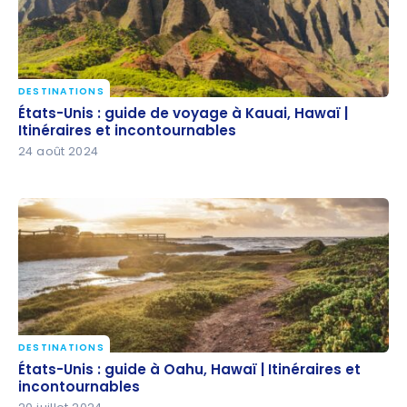
DESTINATIONS
États-Unis : guide de voyage à Kauai, Hawaï |
États-Unis : guide de voyage à Kauai, Hawaï |
Itinéraires et incontournables
Itinéraires et incontournables
24 août 2024
DESTINATIONS
États-Unis : guide à Oahu, Hawaï | Itinéraires et
États-Unis : guide à Oahu, Hawaï | Itinéraires et
incontournables
incontournables