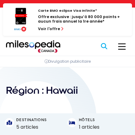
Passer
Panneau de gestion des cookies
au
Carte BMO eclipse Visa Infinite*
Offre exclusive : jusqu’à 80 000 points +
contenu
aucun frais annuel la 1re année*
Voir l'offre
Divulgation publicitaire
Région :
Hawaii
DESTINATIONS
HÔTELS
5 articles
1 articles