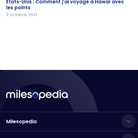
États-Unis : Comment j’ai voyagé à Hawaï avec
points
les points
2 octobre 2021
Milesopedia