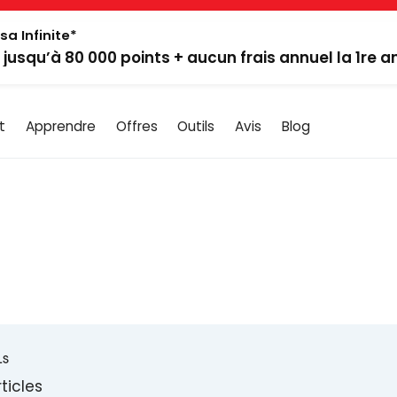
sa Infinite*
: jusqu’à 80 000 points + aucun frais annuel la 1re 
t
Apprendre
Offres
Outils
Avis
Blog
LS
ticles