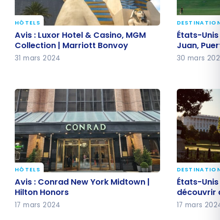
HÔTELS
DESTINATIO
Avis : Luxor Hotel & Casino, MGM
États-Uni
Avis : Luxor Hotel & Casino, MGM
États-Unis
Collection | Marriott Bonvoy
San Juan,
Collection | Marriott Bonvoy
Juan, Puer
31 mars 2024
30 mars 20
HÔTELS
DESTINATIO
Avis : Conrad New York Midtown |
États-Unis
Avis : Conrad New York Midtown |
États-Unis 
Hilton Honors
découvrir
Hilton Honors
découvrir 
17 mars 2024
17 mars 202