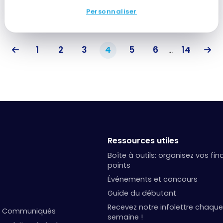
Personnaliser
1
2
3
4
5
6
...
14
Ressources utiles
Boîte à outils: organisez vos fi
points
Événements et concours
Guide du débutant
Recevez notre infolettre chaque
et Communiqués
semaine !