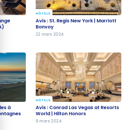
quer le bandeau des cookies
HÔTELS
ounge
Avis : St. Regis New York | Marriott
ounge
Avis : St. Regis New York | Marriott
A)
Bonvoy
A)
Bonvoy
22 mars 2024
HÔTELS
bles à
Avis : Conrad Las Vegas at
les à
Avis : Conrad Las Vegas at Resorts
Resorts World | Hilton Honors
montagnes
World | Hilton Honors
9 mars 2024