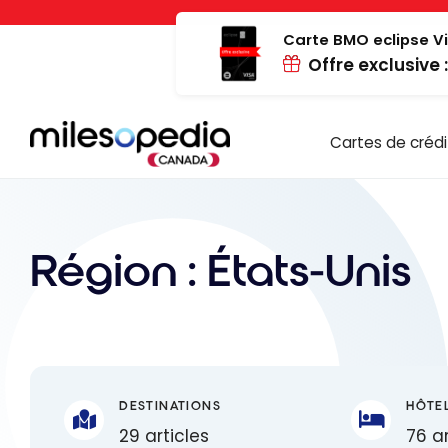
Passer
Panneau de gestion des cookies
au
Carte BMO eclipse Vi
Offre exclusive 
contenu
Cartes de crédi
Région :
États-Unis
DESTINATIONS
HÔTE
29 articles
76 ar