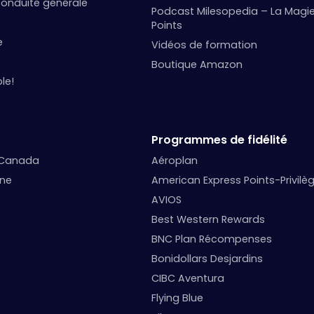
onduite générale
Podcast Milesopedia – La Magi
Points
e
Vidéos de formation
Boutique Amazon
le!
Programmes de fidélité
 Canada
Aéroplan
nne
American Express Points-Privilè
AVIOS
Best Western Rewards
BNC Plan Récompenses
Bonidollars Desjardins
CIBC Aventura
Flying Blue