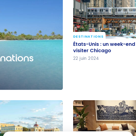
DESTINATIONS
États-Unis : un week-en
États-Unis : un week-end
visiter Chicago
visiter Chicago
inations
22 juin 2024
toute l’année