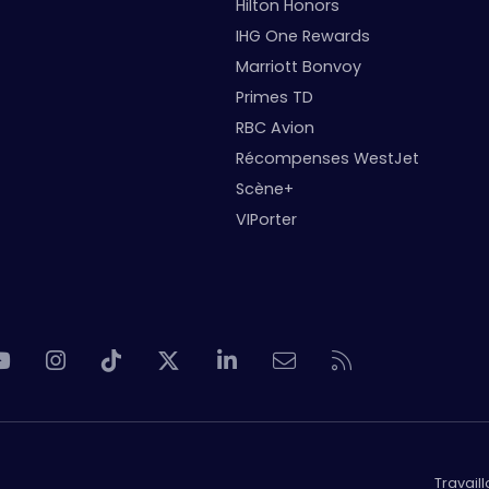
Hilton Honors
IHG One Rewards
Marriott Bonvoy
Primes TD
RBC Avion
Récompenses WestJet
Scène+
VIPorter
Travail