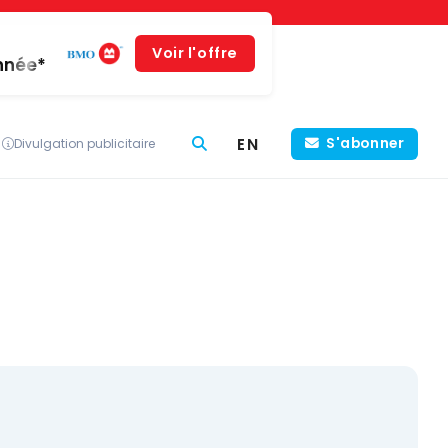
Voir l'offre
année*
EN
S'abonner
Divulgation publicitaire