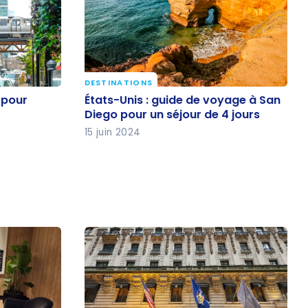
DESTINATIONS
d pour
États-Unis : guide de voyage à
 pour
États-Unis : guide de voyage à San
San Diego pour un séjour de 4
Diego pour un séjour de 4 jours
jours
15 juin 2024