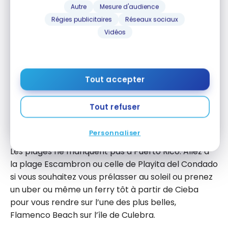
stratégies de points, miles et cartes de
Autre
Mesure d'audience
crédit, livrées chaque semaine dans votre
Régies publicitaires
Réseaux sociaux
boîte courriel.
Vidéos
Adresse courriel
Tout accepter
M'ABONNER
Tout refuser
En vous abonnant, vous recevrez nos infolettres et contenus
promotionnels et acceptez nos
Conditions et politique de
confidentialité
. Vous pouvez vous désabonner à tout moment.
Personnaliser
Les plages ne manquent pas à Puerto Rico. Allez à
la plage Escambron ou celle de Playita del Condado
si vous souhaitez vous prélasser au soleil ou prenez
un uber ou même un ferry tôt à partir de Cieba
pour vous rendre sur l’une des plus belles,
Flamenco Beach sur l’île de Culebra.