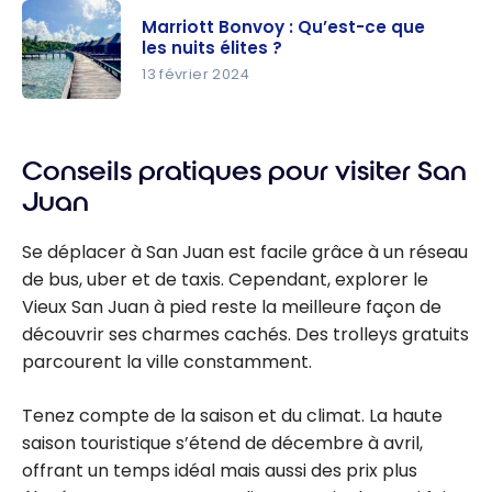
Bonvoy :
Marriott Bonvoy : Qu’est-ce que
Séjournez 5
les nuits élites ?
nuits au
13 février 2024
prix de 4
Marriott
en utilisant
Bonvoy :
les points
Conseils pratiques pour visiter San
Qu’est-ce
Marriott
que les
Juan
Bonvoy
nuits
élites ?
Se déplacer à San Juan est facile grâce à un réseau
de bus, uber et de taxis. Cependant, explorer le
Vieux San Juan à pied reste la meilleure façon de
découvrir ses charmes cachés. Des trolleys gratuits
parcourent la ville constamment.
Tenez compte de la saison et du climat. La haute
saison touristique s’étend de décembre à avril,
offrant un temps idéal mais aussi des prix plus