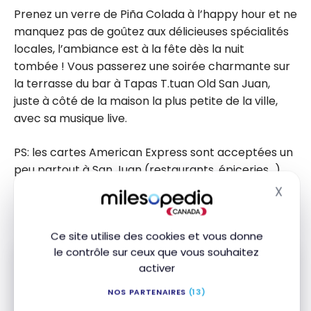
Prenez un verre de Piña Colada à l’happy hour et ne
manquez pas de goûtez aux délicieuses spécialités
locales, l’ambiance est à la fête dès la nuit
tombée ! Vous passerez une soirée charmante sur
la terrasse du bar à Tapas T.tuan Old San Juan,
juste à côté de la maison la plus petite de la ville,
avec sa musique live.
PS: les cartes American Express sont acceptées un
peu partout à San Juan (restaurants, épiceries…).
X
Masq
Les plages Escambron et Del Condado
Ce site utilise des cookies et vous donne
le contrôle sur ceux que vous souhaitez
activer
Abonnez-vous gratuitement à l'infolettre
NOS PARTENAIRES
(13)
Milesopedia pour recevoir les meilleures