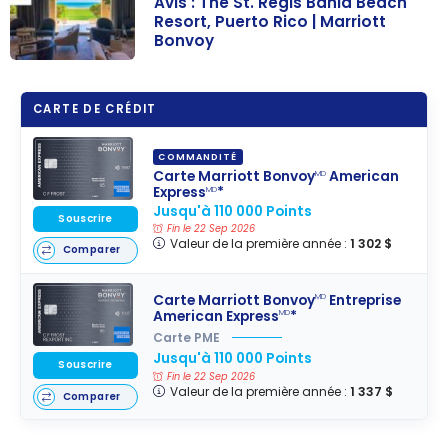
Avis : The St. Regis Bahia Beach
Resort, Puerto Rico | Marriott
Bonvoy
Avis : The St.
Regis Bahia
CARTE DE CRÉDIT
Beach Resort,
Puerto Rico |
COMMANDITÉ
Marriott
Carte Marriott Bonvoy
American
MD
Express
*
MD
Bonvoy
Jusqu'à 110 000 Points
Souscrire
Fin le 22 Sep 2026
Valeur de la première année :
1 302 $
Comparer
Carte Marriott Bonvoy
Entreprise
MD
American Express
*
MD
Carte PME
Jusqu'à 110 000 Points
Souscrire
Fin le 22 Sep 2026
Valeur de la première année :
1 337 $
Comparer