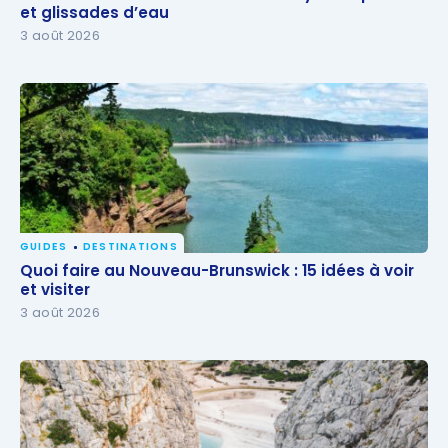
glissades d’eau
et glissades d’eau
3 août 2026
GUIDES
DESTINATIONS
Quoi faire au Nouveau-Brunswick : 15 idées à voir et
Quoi faire au Nouveau-Brunswick : 15 idées à voir
visiter
et visiter
3 août 2026