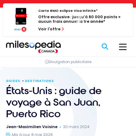
Passer
Panneau de gestion des cookies
au
Carte BMO eclipse Visa Infinite*
Offre exclusive : jusqu’à 80 000 points +
contenu
aucun frais annuel la 1re année*
Voir l'offre
Divulgation publicitaire
GUIDES
DESTINATIONS
États-Unis : guide de
voyage à San Juan,
Puerto Rico
Jean-Maximilien Voisine
30 mars 2024
Mis à jour 8 mai 2026