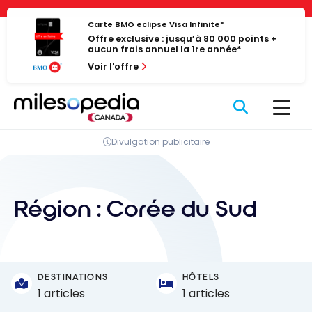
Passer
Panneau de gestion des cookies
au
Carte BMO eclipse Visa Infinite*
Offre exclusive : jusqu’à 80 000 points +
contenu
aucun frais annuel la 1re année*
Voir l'offre
Divulgation publicitaire
Région :
Corée du Sud
DESTINATIONS
HÔTELS
1 articles
1 articles