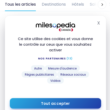
Tous les articles
Destinations
Hôtels
Salons d'
X
Masq
Ce site utilise des cookies et vous donne
le contrôle sur ceux que vous souhaitez
activer
NOS PARTENAIRES
(13)
Autre
Mesure d'audience
Régies publicitaires
Réseaux sociaux
VOLS
Avis : Asiana Airlines A380 | Classe
Vidéos
Affaires | ICN-LAX
29 juillet 2017
Tout accepter
Avis : Asiana Airlines A380 | Classe Affaires | ICN-LAX