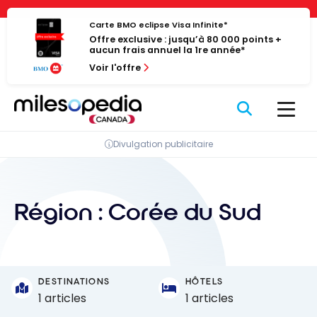
Passer
Panneau de gestion des cookies
au
Carte BMO eclipse Visa Infinite*
Offre exclusive : jusqu’à 80 000 points +
contenu
aucun frais annuel la 1re année*
Voir l'offre
Divulgation publicitaire
Région :
Corée du Sud
DESTINATIONS
HÔTELS
1 articles
1 articles