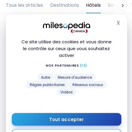
Tous les articles
Destinations
Hôtels
Salons d'
X
Masq
Ce site utilise des cookies et vous donne
le contrôle sur ceux que vous souhaitez
activer
NOS PARTENAIRES
(13)
Autre
Mesure d'audience
Régies publicitaires
Réseaux sociaux
HÔTELS
Vidéos
Avis : Le Méridien Seoul,
Myeongdong | Marriott Bonvoy
23 février 2025
Tout accepter
Avis : Le Méridien Seoul, Myeongdong | Marriott