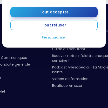
Tout accepter
Ressources utiles
Tout refuser
Boîte à outils: organisez vos fi
points
Personnaliser
Événements et concours
Guide du débutant
Recevez notre infolettre chaque
et Communiqués
semaine !
onduite générale
Podcast Milesopedia – La Magi
Points
e
Vidéos de formation
Boutique Amazon
le!