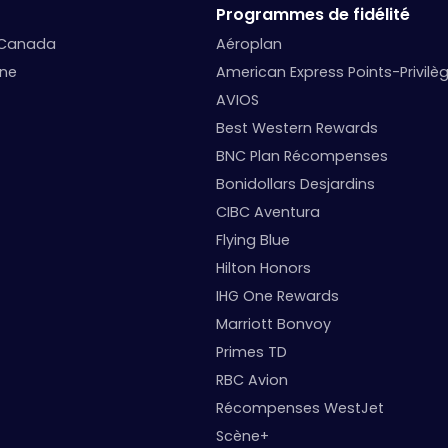
Programmes de fidélité
 Canada
Aéroplan
nne
American Express Points-Privilè
AVIOS
Best Western Rewards
BNC Plan Récompenses
Bonidollars Desjardins
CIBC Aventura
Flying Blue
Hilton Honors
IHG One Rewards
Marriott Bonvoy
Primes TD
RBC Avion
Récompenses WestJet
Scène+