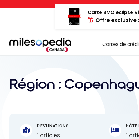
Passer
Panneau de gestion des cookies
au
Carte BMO eclipse Vi
Offre exclusive 
contenu
Cartes de crédi
Région :
Copenhag
DESTINATIONS
HÔTE
1 articles
1 art