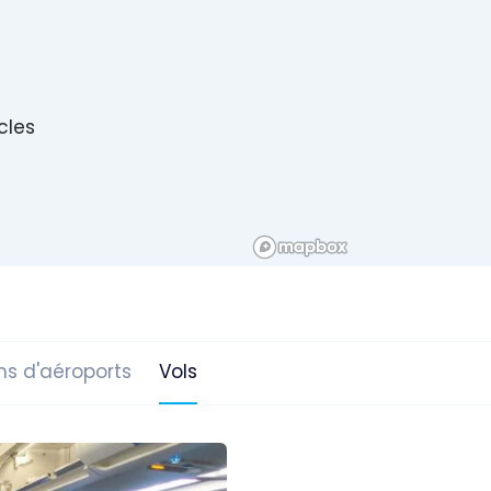
icles
ns d'aéroports
Vols