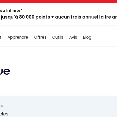
sa Infinite*
: jusqu’à 80 000 points + aucun frais annuel la 1re 
t
Apprendre
Offres
Outils
Avis
Blog
ue
LS
icles