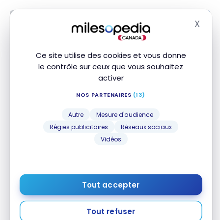
X
Masq
Ce site utilise des cookies et vous donne
le contrôle sur ceux que vous souhaitez
activer
NOS PARTENAIRES
(13)
HÔTELS
Autre
Mesure d'audience
Avis : Hôtel Best Western Plus
Régies publicitaires
Réseaux sociaux
Ajaccio Amirauté | Best Western
Vidéos
Rewards
26 octobre 2022
Avis : Hôtel Best Western Plus Ajaccio Amirauté |
Tout accepter
Best Western Rewards
Tout refuser