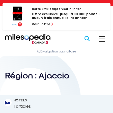
Passer
Panneau de gestion des cookies
au
Carte BMO eclipse Visa Infinite*
Offre exclusive : jusqu’à 80 000 points +
contenu
aucun frais annuel la 1re année*
Voir l'offre
Divulgation publicitaire
Région :
Ajaccio
HÔTELS
1 articles