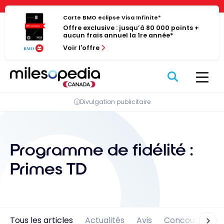
Passer
Panneau de gestion des cookies
au
Carte BMO eclipse Visa Infinite*
Offre exclusive : jusqu’à 80 000 points +
contenu
aucun frais annuel la 1re année*
Voir l'offre
Divulgation publicitaire
Programme de fidélité :
Primes TD
Tous les articles
Actualités
Avis
Concours
En