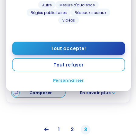
Autre
Mesure d'audience
Régies publicitaires
Réseaux sociaux
Vidéos
Carte PME
Carte Visa* TD Remises Affaires
Aucune offre de bienvenue
Tout accepter
Valeur de la première année :
228 $
Aucuns frais annuels
Tout refuser
Souscrire
Personnaliser
Comparer
En savoir plus
1
2
3